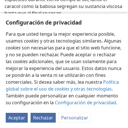
caracol como la babosa segregan su sustancia viscosa
hasta que al final se secan.
Configuración de privacidad
Para que usted tenga la mejor experiencia posible,
usamos
cookies
y otras tecnologías similares. Algunas
cookies
son necesarias para que el sitio web funcione,
Español
Compartir
Configuración
y no se pueden rechazar. Puede aceptar o rechazar
Copyright
© 2026 Watch Tower Bible and Tract Society of Pennsylvania
las
cookies
adicionales, que se usan solamente para
Condiciones de uso
Política de privacidad
Configuración de privacidad
Iniciar sesión
JW.ORG
mejorar la experiencia del usuario. Estos datos nunca
se pondrán a la venta ni se utilizarán con fines
comerciales. Si desea saber más, lea nuestra
Política
global sobre el uso de
cookies
y otras tecnologías
.
También puede personalizar en cualquier momento
su configuración en la
Configuración de privacidad
.
Aceptar
Rechazar
Personalizar