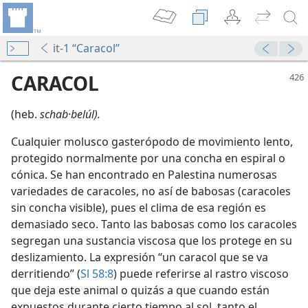
it-1 “Caracol”
CARACOL
(heb.
schab·belúl).
Cualquier molusco gasterópodo de movimiento lento,
protegido normalmente por una concha en espiral o
cónica. Se han encontrado en Palestina numerosas
variedades de caracoles, no así de babosas (caracoles
sin concha visible), pues el clima de esa región es
in?
demasiado seco. Tanto las babosas como los caracoles
segregan una sustancia viscosa que los protege en su
 exquisito?
deslizamiento. La expresión “un caracol que se va
derritiendo” (
Sl 58:8
) puede referirse al rastro viscoso
millones
que deja este animal o quizás a que cuando están
expuestos durante cierto tiempo al sol, tanto el