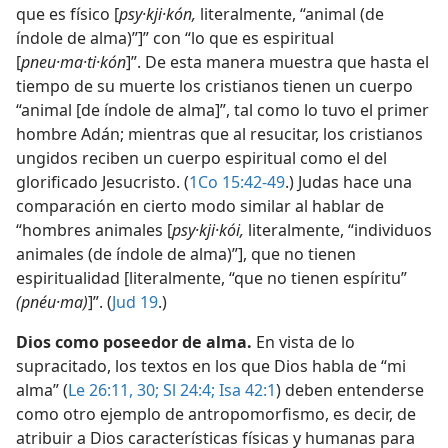
que es físico [
psy·kji·kón,
literalmente, “animal (de
índole de alma)”]” con “lo que es espiritual
[
pneu·ma·ti·kón
]”. De esta manera muestra que hasta el
tiempo de su muerte los cristianos tienen un cuerpo
“animal [de índole de alma]”, tal como lo tuvo el primer
hombre Adán; mientras que al resucitar, los cristianos
ungidos reciben un cuerpo espiritual como el del
glorificado Jesucristo. (
1Co 15:42-49
.) Judas hace una
comparación en cierto modo similar al hablar de
“hombres animales [
psy·kji·kói,
literalmente, “individuos
animales (de índole de alma)”], que no tienen
espiritualidad [literalmente, “que no tienen espíritu”
(pnéu·ma)
]”. (
Jud 19
.)
Dios como poseedor de alma.
En vista de lo
supracitado, los textos en los que Dios habla de “mi
alma” (
Le 26:11,
30;
Sl 24:4;
Isa 42:1
) deben entenderse
como otro ejemplo de antropomorfismo, es decir, de
atribuir a Dios características físicas y humanas para