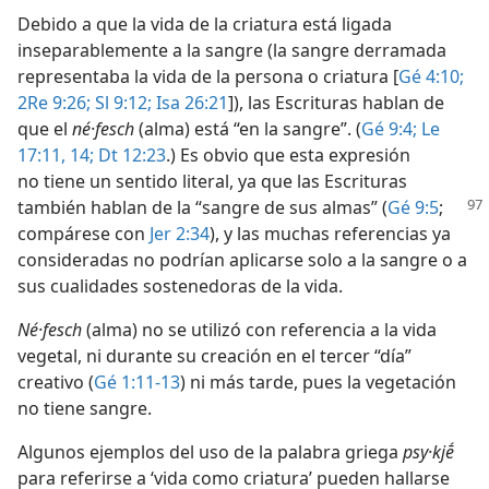
Debido a que la vida de la criatura está ligada
inseparablemente a la sangre (la sangre derramada
representaba la vida de la persona o criatura [
Gé 4:10;
2Re 9:26;
Sl 9:12;
Isa 26:21
]), las Escrituras hablan de
que el
né·fesch
(alma) está “en la sangre”. (
Gé 9:4;
Le
17:11,
14;
Dt 12:23
.) Es obvio que esta expresión
no tiene un sentido literal, ya que las Escrituras
también hablan de la “sangre de sus
almas” (
Gé 9:5
;
compárese con
Jer 2:34
), y las muchas referencias ya
consideradas no podrían aplicarse solo a la sangre o a
sus cualidades sostenedoras de la vida.
Né·fesch
(alma) no se utilizó con referencia a la vida
vegetal, ni durante su creación en el tercer “día”
creativo (
Gé 1:11-13
) ni más tarde, pues la vegetación
no tiene sangre.
Algunos ejemplos del uso de la palabra griega
psy·kjḗ
para referirse a ‘vida como criatura’ pueden hallarse