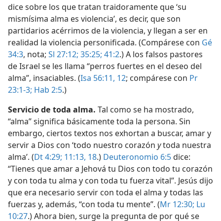
dice sobre los que tratan traidoramente que ‘su
mismísima alma es violencia’, es decir, que son
partidarios acérrimos de la violencia, y llegan a ser en
realidad la violencia personificada. (Compárese con
Gé
34:3
, nota;
Sl 27:12;
35:25;
41:2
.) A los falsos pastores
de Israel se les llama “perros fuertes en el deseo del
alma”, insaciables. (
Isa 56:11, 12
; compárese con
Pr
23:1-3;
Hab 2:5
.)
Servicio de toda alma.
Tal como se ha mostrado,
“alma” significa básicamente toda la persona. Sin
embargo, ciertos textos nos exhortan a buscar, amar y
servir a Dios con ‘todo nuestro corazón
y
toda nuestra
alma’. (
Dt 4:29;
11:13,
18
.)
Deuteronomio 6:5
dice:
“Tienes que amar a Jehová tu Dios con todo tu corazón
y con toda tu alma y con toda tu fuerza vital”. Jesús dijo
que era necesario servir con toda el alma y todas las
fuerzas y, además, “con toda tu mente”. (
Mr 12:30;
Lu
10:27
.) Ahora bien, surge la pregunta de por qué se