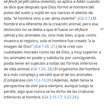
né·fesch jai·yáh
(alma viviente), se aplica a Adán cuando
se dice que después que Dios formó al hombre del
polvo del suelo y sopló en sus narices el aliento de
vida, “el hombre vino a ser alma viviente”. (
Gé 2:7
.) El
hombre era diferente de la creación animal, pero esa
distinción no se debía a
que él fuese un
né·fesch
(alma) y los animales no, sino más bien, a que, como
muestra el registro, solo el hombre fue creado “a la
imagen de Dios”. (
Gé 1:26, 27
.) Se le creó con
cualidades morales como las de Dios, y muy superior a
los animales en poder y sabiduría; por consiguiente,
podía tener en sujeción a todas las formas inferiores
de vida animal. (
Gé 1:26,
28
.) El organismo del hombre
era más complejo y versátil que el de los animales.
(Compárese con
1Co 15:39
.) Además, Adán tenía la
perspectiva de vivir para siempre, aunque luego la
perdió, algo que nunca se ha dicho de las criaturas
inferiores al hombre. (
Gé 2:15-17;
3:22-24
.)