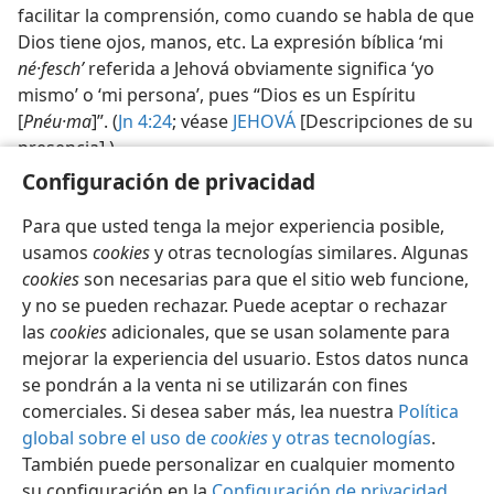
facilitar la comprensión, como cuando se habla de que
Dios tiene ojos, manos, etc. La expresión bíblica ‘mi
né·fesch’
referida a Jehová obviamente significa ‘yo
mismo’ o ‘mi persona’, pues “Dios es un Espíritu
[
Pnéu·ma
]”. (
Jn 4:24
; véase
JEHOVÁ
[Descripciones de su
presencia].)
Configuración de privacidad
Para que usted tenga la mejor experiencia posible,
usamos
cookies
y otras tecnologías similares. Algunas
cookies
son necesarias para que el sitio web funcione,
Español
Compartir
Configuración
y no se pueden rechazar. Puede aceptar o rechazar
Copyright
© 2026 Watch Tower Bible and Tract Society of Pennsylvania
las
cookies
adicionales, que se usan solamente para
Condiciones de uso
Política de privacidad
Configuración de privacidad
Iniciar sesión
JW.ORG
mejorar la experiencia del usuario. Estos datos nunca
se pondrán a la venta ni se utilizarán con fines
comerciales. Si desea saber más, lea nuestra
Política
global sobre el uso de
cookies
y otras tecnologías
.
También puede personalizar en cualquier momento
su configuración en la
Configuración de privacidad
.