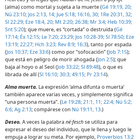
(alma) como mortal y sujeta a la muerte (
Gé 19:19, 20;
Nú 23:10;
Jos 2:13, 14;
Jue 5:18;
16:16,
30;
1Re 20:31, 32;
Sl 22:29;
Eze 18:4,
20;
Mt 2:20;
26:38;
Mr 3:4;
Heb 10:39;
Snt 5:20
); que muere, es “cortada” o destruida (
Gé
17:14;
Éx 12:15;
Le 7:20;
23:29;
Jos 10:28-39;
Sl 78:50;
Eze
13:19;
22:27;
Hch 3:23;
Rev 8:9;
16:3
), tanto por espada
(
Jos 10:37;
Eze 33:6
) como por “sofocación” (
Job 7:15
);
que está en peligro de morir ahogada (
Jon 2:5
); que
baja al hoyo o al Seol (
Job 33:22;
Sl 89:48
), o que es
librada de allí (
Sl 16:10;
30:3;
49:15;
Pr 23:14
).
Alma muerta.
La expresión ‘alma difunta o muerta’
también aparece varias veces, y simplemente significa
“una persona muerta”. (
Le 19:28;
21:1,
11;
22:4;
Nú 5:2;
6:6;
Ag 2:13
; compárese con
Nú 19:11,
13
.)
Deseo.
A veces la palabra
né·fesch
se utiliza para
expresar el deseo del individuo, que le llena y luego le
empuja a lograr su meta. Por ejemplo,
Proverbios 13:2