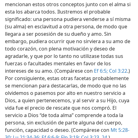
mencionan estos otros conceptos junto con el alma si
esta los abarca todos. Ilustremos el probable
significado: una persona pudiera venderse a sí misma
(su alma) en esclavitud a otra persona, de modo que
llegara a ser posesión de su dueño y amo. Sin
embargo, pudiera ocurrir que no sirviera a su amo de
todo corazón, con plena motivación y deseo de
agradarle, y que por lo tanto no utilizase todas sus
fuerzas o facultades mentales en favor de los
intereses de su amo. (Compárese con
Ef 6:5;
Col 3:22
.)
Por consiguiente, estas otras facetas probablemente
se mencionan para destacarlas, de modo que no las
olvidemos o pasemos por alto en nuestro servicio a
Dios, a quien pertenecemos, y al servir a su Hijo, cuya
vida fue el precio de rescate que nos compró. El
servicio a Dios “de toda alma” comprende a toda la
persona, sin exclusión de parte alguna del cuerpo,
función, capacidad o deseo. (Compárese con
Mt 5:28-
30;
Lu 21:34-36;
Ef 6:6-9;
Flp 3:19;
Col 3:23, 24
.)