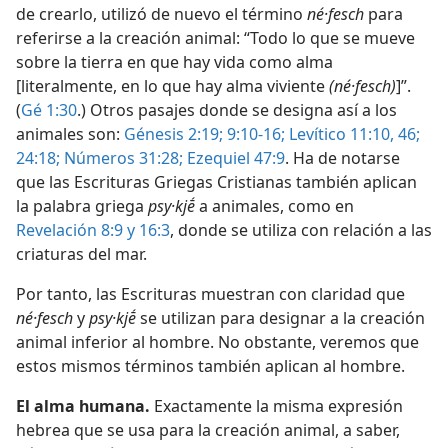
de crearlo, utilizó de nuevo el término
né·fesch
para
referirse a la creación animal: “Todo lo que se mueve
sobre la tierra en que hay vida como alma
[literalmente, en lo que hay alma viviente
(né·fesch)
]”.
(
Gé 1:30
.) Otros pasajes donde se designa así a los
animales son:
Génesis 2:19;
9:10-16;
Levítico 11:10,
46;
24:18;
Números 31:28;
Ezequiel 47:9
. Ha de notarse
que las Escrituras Griegas Cristianas también aplican
la palabra griega
psy·kjḗ
a animales, como en
Revelación 8:9 y
16:3
, donde se utiliza con relación a las
criaturas del mar.
Por tanto, las Escrituras muestran con claridad que
né·fesch
y
psy·kjḗ
se utilizan para designar a la creación
animal inferior al hombre. No obstante, veremos que
estos mismos términos también aplican al hombre.
El alma humana.
Exactamente la misma expresión
hebrea que se usa para la creación animal, a saber,