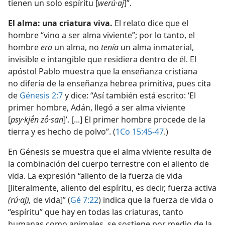
tienen un solo espíritu [
werú·aj
]”.
El alma: una criatura viva.
El relato dice que el
hombre “vino a ser alma viviente”; por lo tanto, el
hombre
era
un alma, no
tenía
un alma inmaterial,
invisible e intangible que residiera dentro de él. El
apóstol Pablo muestra que la enseñanza cristiana
no difería de la enseñanza hebrea primitiva, pues cita
de
Génesis 2:7
y dice: “Así también está escrito: ‘El
primer hombre, Adán, llegó a ser alma viviente
[
psy·kjḗn zṓ·san
]’. [...] El primer hombre procede de la
tierra y es hecho de polvo”. (
1Co 15:45-47
.)
En Génesis se muestra que el alma viviente resulta de
la combinación del cuerpo terrestre con el aliento de
vida. La expresión “aliento de la fuerza de vida
[literalmente, aliento del espíritu, es decir, fuerza activa
(rú·aj),
de vida]” (
Gé 7:22
) indica que la fuerza de vida o
“espíritu” que hay en todas las criaturas, tanto
humanas como animales, se sostiene por medio de la