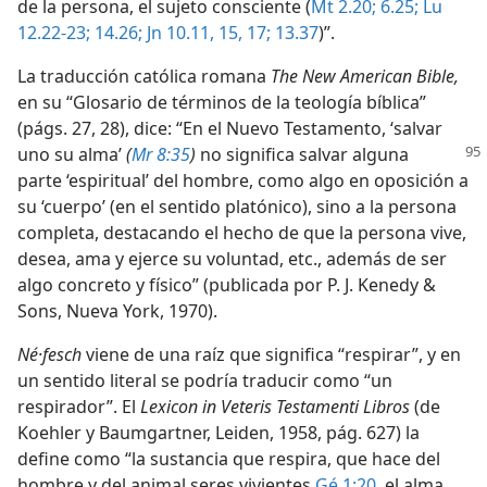
de la persona, el sujeto consciente (
Mt 2.20;
6.25;
Lu
12.22-23;
14.26;
Jn 10.11,
15,
17;
13.37
)”.
La traducción católica romana
The New American Bible,
en su “Glosario de términos de la teología bíblica”
(págs. 27, 28), dice: “En el Nuevo Testamento, ‘salvar
uno su alma’
(
Mr 8:35
)
no significa
salvar alguna
parte ‘espiritual’ del hombre, como algo en oposición a
su ‘cuerpo’ (en el sentido platónico), sino a la persona
completa, destacando el hecho de que la persona vive,
desea, ama y ejerce su voluntad, etc., además de ser
algo concreto y físico” (publicada por P. J. Kenedy &
Sons, Nueva York, 1970).
Né·fesch
viene de una raíz que significa “respirar”, y en
un sentido literal se podría traducir como “un
respirador”. El
Lexicon in Veteris Testamenti Libros
(de
Koehler y Baumgartner, Leiden, 1958, pág. 627) la
define como “la sustancia que respira, que hace del
hombre y del animal seres vivientes
Gé 1:20
, el alma