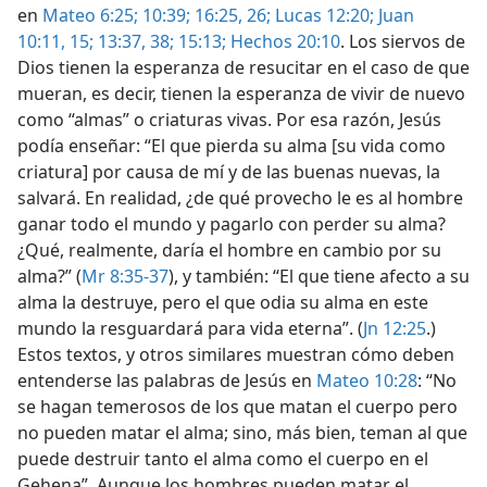
en
Mateo 6:25;
10:39;
16:25, 26;
Lucas 12:20;
Juan
10:11,
15;
13:37, 38;
15:13;
Hechos 20:10
. Los siervos de
Dios tienen la esperanza de resucitar en el caso de que
mueran, es decir, tienen la esperanza de vivir de nuevo
como “almas” o criaturas vivas. Por esa razón, Jesús
podía enseñar: “El que pierda su alma [su vida como
criatura] por causa de mí y de las buenas nuevas, la
salvará. En realidad, ¿de qué provecho le es al hombre
ganar todo el mundo y pagarlo con perder su alma?
¿Qué, realmente, daría el hombre en cambio por su
alma?” (
Mr 8:35-37
), y también: “El que tiene afecto a su
alma la destruye, pero el que odia su alma en este
mundo la resguardará para vida eterna”. (
Jn 12:25
.)
Estos textos, y otros similares muestran cómo deben
entenderse las palabras de Jesús en
Mateo 10:28
: “No
se hagan temerosos de los que matan el cuerpo pero
no pueden matar el alma; sino, más bien, teman al que
puede destruir tanto el alma como el cuerpo en el
Gehena”. Aunque los hombres pueden matar el