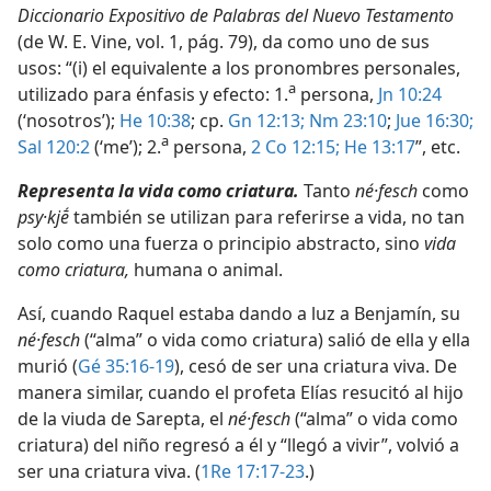
Diccionario Expositivo de Palabras del Nuevo Testamento
(de W. E. Vine, vol. 1, pág. 79), da como uno de sus
usos: “(i) el equivalente a los pronombres personales,
a
utilizado para énfasis y efecto: 1.⁠
persona,
Jn 10:24
(‘nosotros’);
He 10:38
; cp.
Gn 12:13;
Nm 23:10
;
Jue 16:30;
a
Sal 120:2
(‘me’); 2.⁠
persona,
2 Co 12:15;
He 13:17
”, etc.
Representa la vida como criatura.
Tanto
né·fesch
como
psy·kjḗ
también se utilizan para referirse a vida, no tan
solo como una fuerza o principio abstracto, sino
vida
como criatura,
humana o animal.
Así, cuando Raquel estaba dando a luz a Benjamín, su
né·fesch
(“alma” o vida como criatura) salió de ella y ella
murió (
Gé 35:16-19
), cesó de ser una criatura viva. De
manera similar, cuando el profeta Elías resucitó al hijo
de la viuda de Sarepta, el
né·fesch
(“alma” o vida como
criatura) del niño regresó a él y “llegó a vivir”, volvió a
ser una criatura viva. (
1Re 17:17-23
.)