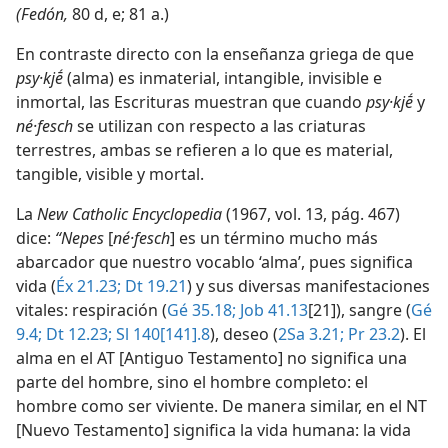
(Fedón,
80 d, e; 81 a.)
En contraste directo con la enseñanza griega de que
psy·kjḗ
(alma) es inmaterial, intangible, invisible e
inmortal, las Escrituras muestran que cuando
psy·kjḗ
y
né·fesch
se utilizan con respecto a las criaturas
terrestres, ambas se refieren a lo que es material,
tangible, visible y mortal.
La
New Catholic Encyclopedia
(1967, vol. 13, pág. 467)
dice:
“Nepes
[
né·fesch
] es un término mucho más
abarcador que nuestro vocablo ‘alma’, pues significa
vida (
Éx 21.23;
Dt 19.21
) y sus diversas manifestaciones
vitales: respiración (
Gé 35.18;
Job 41.13
[21]), sangre (
Gé
9.4;
Dt 12.23;
Sl 140[141].8
), deseo (
2Sa 3.21;
Pr 23.2
). El
alma en el AT [Antiguo Testamento] no significa una
parte del hombre, sino el hombre completo: el
hombre como ser viviente. De manera similar, en el NT
[Nuevo Testamento] significa la vida humana: la vida