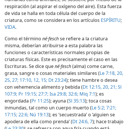
respiración (al aspirar el oxígeno del aire). Esta fuerza
de vida se halla en toda célula del cuerpo de la
criatura, como se considera en los artículos
ESPÍRITU
;
VIDA
.
Como el término
né·fesch
se refiere a la criatura
misma, deberían atribuirse a esta palabra las
funciones o características normales propias de
criaturas físicas. Este es precisamente el caso en las
Escrituras. Se dice que
né·fesch
(alma) come carne,
grasa, sangre o cosas materiales similares (
Le 7:18,
20,
25,
27;
17:10,
12,
15;
Dt 23:24
); tiene hambre o desea
con vehemencia alimento y bebida (
Dt 12:15,
20, 21;
Sl
107:9;
Pr 19:15;
27:7;
Isa 29:8;
32:6;
Miq 7:1
); es
engordada (
Pr 11:25
); ayuna (
Sl 35:13
); toca cosas
inmundas, tal como un cuerpo muerto (
Le 5:2;
7:21;
17:15;
22:6;
Nú 19:13
); es ‘secuestrada’ o ‘alguien se
apodera de ella como prenda’ (
Dt 24:6, 7
); hace trabajo
(
Le 23:30
); se refresca con agua fría cuando está