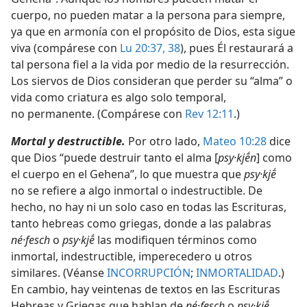
cuerpo, no pueden matar a la persona para siempre,
ya que en armonía con el propósito de Dios, esta sigue
viva (compárese con
Lu 20:37, 38
), pues Él restaurará a
tal persona fiel a la vida por medio de la resurrección.
Los siervos de Dios consideran que perder su “alma” o
vida como criatura es algo solo temporal,
no permanente. (Compárese con
Rev 12:11
.)
Mortal y destructible.
Por otro lado,
Mateo 10:28
dice
que Dios “puede destruir tanto el alma [
psy·kjḗn
] como
el cuerpo en el Gehena”, lo que muestra que
psy·kjḗ
no se refiere a algo inmortal o indestructible. De
hecho, no hay ni un solo caso en todas las Escrituras,
tanto hebreas como griegas, donde a las palabras
né·fesch
o
psy·kjḗ
las modifiquen términos como
inmortal, indestructible, imperecedero u otros
similares. (Véanse
INCORRUPCIÓN
;
INMORTALIDAD
.)
En cambio, hay veintenas de textos en las Escrituras
Hebreas y Griegas que hablan de
né·fesch
o
psy·kjḗ