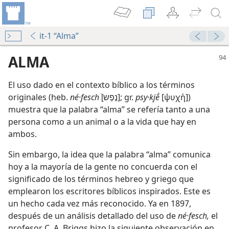
it-1 “Alma”
ALMA
El uso dado en el contexto bíblico a los términos
originales (heb.
né·fesch
[ׁנֶפֶש]; gr.
psy·kjḗ
[ψυχή])
muestra que la palabra “alma” se refería tanto a una
persona como a un animal o a la vida que hay en
ambos.
Sin embargo, la idea que la palabra “alma” comunica
hoy a la mayoría de la gente no concuerda con el
significado de los términos hebreo y griego que
emplearon los escritores bíblicos inspirados. Este es
un hecho cada vez más reconocido. Ya en 1897,
después de un análisis detallado del uso de
né·fesch,
el
profesor C. A. Briggs hizo la siguiente observación en