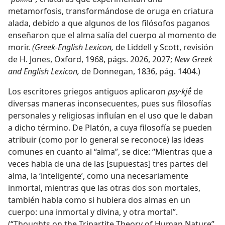
metamorfosis, transformándose de oruga en criatura
alada, debido a que algunos de los filósofos paganos
enseñaron que el alma salía del cuerpo al momento de
morir.
(Greek-English Lexicon,
de Liddell y Scott, revisión
de H. Jones, Oxford, 1968, págs. 2026, 2027;
New Greek
and English Lexicon,
de Donnegan, 1836, pág. 1404.)
Los escritores griegos antiguos aplicaron
psy·kjḗ
de
diversas maneras inconsecuentes, pues sus filosofías
personales y religiosas influían en el uso que le daban
a dicho término. De Platón, a cuya filosofía se pueden
atribuir (como por lo general se reconoce) las ideas
comunes en cuanto al “alma”, se dice: “Mientras que a
veces habla de una de las [supuestas] tres partes del
alma, la ‘inteligente’, como una necesariamente
inmortal, mientras que las otras dos son mortales,
también habla como si hubiera dos almas en un
cuerpo: una inmortal y divina, y otra mortal”.
(“Thoughts on the Tripartite Theory of Human Nature”,