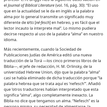
el
Journal of Biblical Literature
(vol. 16, pág. 30): “El uso
que en la actualidad se le da en inglés a la palabra
alma por lo general transmite un significado muy
diferente de נפשׁ [
né·fesch
] en hebreo, y es fácil que el
lector incauto la interprete mal”. Lo mismo pudiera
decirse respecto al uso de la palabra “alma” en nuestro
idioma.
Más recientemente, cuando la Sociedad de
Publicaciones Judías de América editó una nueva
traducción de la Torá —los cinco primeros libros de la
Biblia—, el jefe de redacción, H. M. Orlinsky, de la
universidad Hebrew Union, dijo que la palabra “alma”
casi se había eliminado de dicha traducción porque “la
palabra hebrea que se trata aquí es ‘nefesch’”. Añadió
que ‘otros traductores habían interpretado que esta
significa “alma”, algo completamente inexacto. La
Biblia no dice que tengamos un alma. “Nefesch” es la
persona misma, su necesidad de alimentarse, la