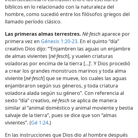
bíblicos en lo relacionado con la naturaleza del
hombre, como sucedió entre los filósofos griegos del
llamado período clásico.
Las primeras almas terrestres.
Né·fesch
aparece por
primera vez en
Génesis 1:20-23
. En el quinto “día”
creativo Dios dijo: “‘Enjambren las aguas un enjambre
de almas vivientes [
né·fesch
], y vuelen criaturas
voladoras por encima de la tierra [...]’. Y Dios procedió
a crear los grandes monstruos marinos y toda alma
viviente [
né·fesch
] que se mueve, los cuales las aguas
enjambraron según sus géneros, y toda criatura
voladora alada según su género”. Con referencia al
sexto “día” creativo,
né·fesch
se aplica de manera
similar al “animal doméstico y animal moviente y bestia
salvaje de la tierra”, pues se dice que son “almas
vivientes”. (
Gé 1:24
.)
En las instrucciones que Dios dio al hombre después