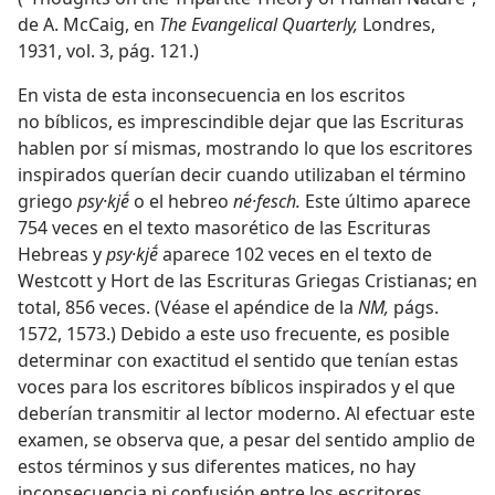
de A. McCaig, en
The Evangelical Quarterly,
Londres,
1931, vol. 3, pág. 121.)
En vista de esta inconsecuencia en los escritos
no bíblicos, es imprescindible dejar que las Escrituras
hablen por sí mismas, mostrando lo que los escritores
inspirados querían decir cuando utilizaban el término
griego
psy·kjḗ
o el hebreo
né·fesch.
Este último aparece
754 veces en el texto masorético de las Escrituras
Hebreas y
psy·kjḗ
aparece 102 veces en el texto de
Westcott y Hort de las Escrituras Griegas Cristianas; en
total, 856 veces. (Véase el apéndice de la
NM,
págs.
1572, 1573.) Debido a este uso frecuente, es posible
determinar con exactitud el sentido que tenían estas
voces para los escritores bíblicos inspirados y el que
deberían transmitir al lector moderno. Al efectuar este
examen, se observa que, a pesar del sentido amplio de
estos términos y sus diferentes matices, no hay
inconsecuencia ni confusión entre los escritores