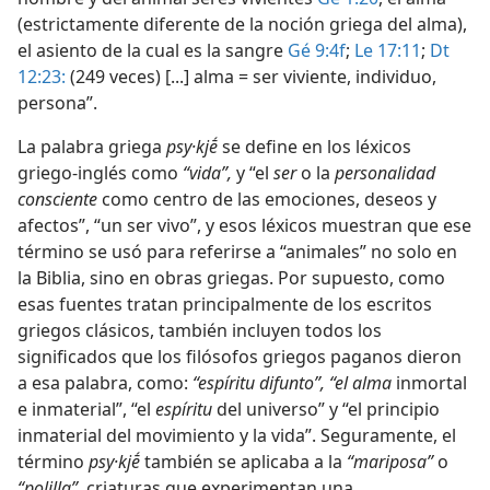
(estrictamente diferente de la noción griega del alma),
el asiento de la cual es la sangre
Gé 9:4f
;
Le 17:11
;
Dt
12:23:
(249 veces) [...] alma = ser viviente, individuo,
persona”.
La palabra griega
psy·kjḗ
se define en los léxicos
griego-inglés como
“vida”,
y “el
ser
o la
personalidad
consciente
como centro de las emociones, deseos y
afectos”, “un ser vivo”, y esos léxicos muestran que ese
término se usó para referirse a “animales” no solo en
la Biblia, sino en obras griegas. Por supuesto, como
esas fuentes tratan principalmente de los escritos
griegos clásicos, también incluyen todos los
significados que los filósofos griegos paganos dieron
a esa palabra, como:
“espíritu difunto”, “el alma
inmortal
e inmaterial”, “el
espíritu
del universo” y “el principio
inmaterial del movimiento y la vida”. Seguramente, el
término
psy·kjḗ
también se aplicaba a la
“mariposa”
o
“polilla”,
criaturas que experimentan una