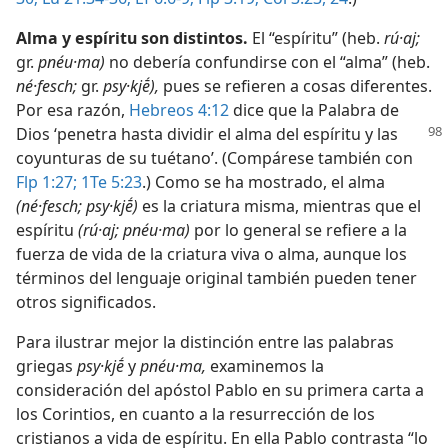
Alma y espíritu son distintos.
El “espíritu” (heb.
rú·aj;
gr.
pnéu·ma)
no debería confundirse con el “alma” (heb.
né·fesch;
gr.
psy·kjḗ),
pues se refieren a cosas diferentes.
Por esa razón,
Hebreos 4:12
dice que la Palabra de
Dios ‘penetra hasta dividir el
alma del espíritu y las
coyunturas de su tuétano’. (Compárese también con
Flp 1:27;
1Te 5:23
.) Como se ha mostrado, el alma
(né·fesch; psy·kjḗ)
es la criatura misma, mientras que el
espíritu
(rú·aj; pnéu·ma)
por lo general se refiere a la
fuerza de vida de la criatura viva o alma, aunque los
términos del lenguaje original también pueden tener
otros significados.
Para ilustrar mejor la distinción entre las palabras
griegas
psy·kjḗ
y
pnéu·ma,
examinemos la
consideración del apóstol Pablo en su primera carta a
los Corintios, en cuanto a la resurrección de los
cristianos a vida de espíritu. En ella Pablo contrasta “lo