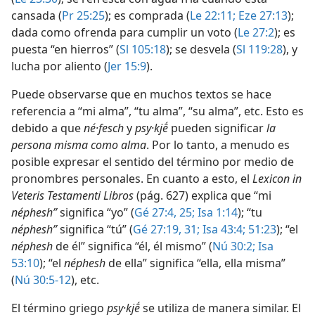
cansada (
Pr 25:25
); es comprada (
Le 22:11;
Eze 27:13
);
dada como ofrenda para cumplir un voto (
Le 27:2
); es
puesta “en hierros” (
Sl 105:18
); se desvela (
Sl 119:28
), y
lucha por aliento (
Jer 15:9
).
Puede observarse que en muchos textos se hace
referencia a “mi alma”, “tu alma”, “su alma”, etc. Esto es
debido a que
né·fesch
y
psy·kjḗ
pueden significar
la
persona misma como alma
. Por lo tanto, a menudo es
posible expresar el sentido del término por medio de
pronombres personales. En cuanto a esto, el
Lexicon in
Veteris Testamenti Libros
(pág. 627) explica que “mi
néphesh”
significa “yo” (
Gé 27:4,
25;
Isa 1:14
); “tu
néphesh”
significa “tú” (
Gé 27:19,
31;
Isa 43:4;
51:23
); “el
néphesh
de él” significa “él, él mismo” (
Nú 30:2;
Isa
53:10
); “el
néphesh
de ella” significa “ella, ella misma”
(
Nú 30:5-12
), etc.
El término griego
psy·kjḗ
se utiliza de manera similar. El