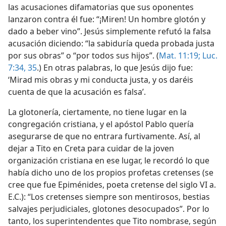
las acusaciones difamatorias que sus oponentes
lanzaron contra él fue: “¡Miren! Un hombre glotón y
dado a beber vino”. Jesús simplemente refutó la falsa
acusación diciendo: “la sabiduría queda probada justa
por sus obras” o “por todos sus hijos”. (
Mat. 11:19;
Luc.
7:34, 35
.) En otras palabras, lo que Jesús dijo fue:
‘Mirad mis obras y mi conducta justa, y os daréis
cuenta de que la acusación es falsa’.
La glotonería, ciertamente, no tiene lugar en la
congregación cristiana, y el apóstol Pablo quería
asegurarse de que no entrara furtivamente. Así, al
dejar a Tito en Creta para cuidar de la joven
organización cristiana en ese lugar, le recordó lo que
había dicho uno de los propios profetas cretenses (se
cree que fue Epiménides, poeta cretense del siglo VI a.
E.C.): “Los cretenses siempre son mentirosos, bestias
salvajes perjudiciales, glotones desocupados”. Por lo
tanto, los superintendentes que Tito nombrase, según