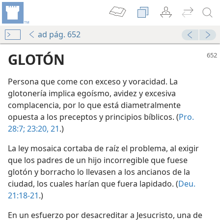
ad pág. 652
GLOTÓN
Persona que come con exceso y voracidad. La
glotonería implica egoísmo, avidez y excesiva
complacencia, por lo que está diametralmente
opuesta a los preceptos y principios bíblicos. (
Pro.
28:7;
23:20, 21
.)
men 1
La ley mosaica cortaba de raíz el problema, al exigir
que los padres de un hijo incorregible que fuese
?
glotón y borracho lo llevasen a los ancianos de la
ciudad, los cuales harían que fuera lapidado. (
Deu.
21:18-21
.)
En un esfuerzo por desacreditar a Jesucristo, una de