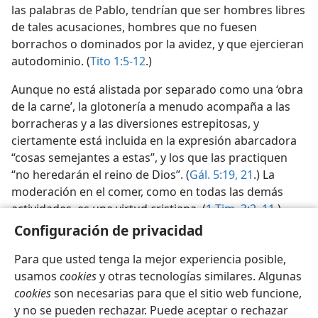
las palabras de Pablo, tendrían que ser hombres libres
de tales acusaciones, hombres que no fuesen
borrachos o dominados por la avidez, y que ejercieran
autodominio. (
Tito 1:5-12
.)
Aunque no está alistada por separado como una ‘obra
de la carne’, la glotonería a menudo acompaña a las
borracheras y a las diversiones estrepitosas, y
ciertamente está incluida en la expresión abarcadora
“cosas semejantes a estas”, y los que las practiquen
“no heredarán el reino de Dios”. (
Gál. 5:19,
21
.) La
moderación en el comer, como en todas las demás
actividades, es una virtud cristiana. (
1 Tim. 3:2,
11
.)
Configuración de privacidad
Para que usted tenga la mejor experiencia posible,
usamos
cookies
y otras tecnologías similares. Algunas
cookies
son necesarias para que el sitio web funcione,
Español
Compartir
Configuración
y no se pueden rechazar. Puede aceptar o rechazar
Copyright
© 2026 Watch Tower Bible and Tract Society of Pennsylvania