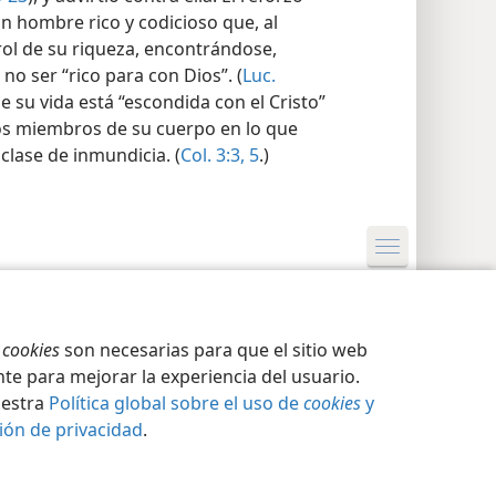
un hombre rico y codicioso que, al
rol de su riqueza, encontrándose,
no ser “rico para con Dios”. (
Luc.
que su vida está “escondida con el Cristo”
os miembros de su cuerpo en lo que
 clase de inmundicia. (
Col. 3:3,
5
.)
ción de privacidad
Iniciar sesión
JW.ORG
s
cookies
son necesarias para que el sitio web
te para mejorar la experiencia del usuario.
uestra
Política global sobre el uso de
cookies
y
ión de privacidad
.