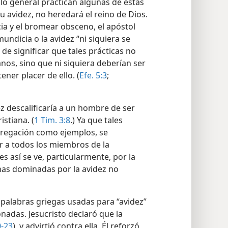
lo general practican algunas de estas
su avidez, no heredará el reino de Dios.
cia y el bromear obsceno, el apóstol
undicia o la avidez “ni siquiera se
de significar que tales prácticas no
anos, sino que ni siquiera deberían ser
ener placer de ello. (
Efe. 5:3
;
z descalificaría a un hombre de ser
istiana. (
1 Tim. 3:8
.) Ya que tales
gregación como ejemplos, se
r a todos los miembros de la
es así se ve, particularmente, por la
nas dominadas por la avidez no
s palabras griegas usadas para “avidez”
nadas. Jesucristo declaró que la
0-23
), y advirtió contra ella. Él reforzó