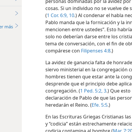
personas dominadas por la avidez por 
cosas. Si un individuo no se vuelve de 
(
1 Cor. 6:9, 10
.) Al condenar el habla ne
1
Pablo manda que la fornicación y la inm
er más
mencionen entre ustedes”. Esto habría 
solo no deberían darse entre los cristi
tema de conversación, con el fin de obt
compárese con
Filipenses 4:8
.)
La avidez de ganancia falta de honrade
siervo ministerial en la congregación cr
hombres tienen que estar ante la con
desprende que el principio debe aplica
congregación. (
1 Ped. 5:2, 3
.) Que esto 
declaración de Pablo de que las perso
heredarán el Reino. (
Efe. 5:5
.)
En las Escrituras Griegas Cristianas la
y “codicia” están estrechamente relacio
codicia contamina al hombre (
Mar. 7:2