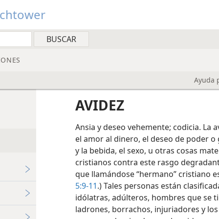
tchtower
IONES
Ayuda p
AVIDEZ
Ansia y deseo vehemente; codicia. La 
el amor al dinero, el deseo de poder o 
y la bebida, el sexo, u otras cosas mate
cristianos contra este rasgo degradan
que llamándose “hermano” cristiano es
1
5:9-11
.) Tales personas están clasifica
idólatras, adúlteros, hombres que se t
ladrones, borrachos, injuriadores y los