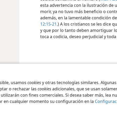
esta advertencia con la ilustración de 
morir, ya no tuvo más beneficio o cont
además, en la lamentable condición de 
12:15-21
.) A los cristianos se les dice 
y que por lo tanto deben amortiguar l
toca a codicia, deseo perjudicial y toda
iety of Pennsylvania
Condiciones de uso
Política de privacidad
Configura
osible, usamos
cookies
y otras tecnologías similares. Alguna
ptar o rechazar las
cookies
adicionales, que se usan solamen
 utilizarán con fines comerciales. Si desea saber más, lea n
ar en cualquier momento su configuración en la
Configurac