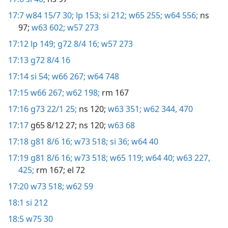
17:7
w84 15/7 30;
lp 153;
si 212;
w65 255;
w64 556;
ns
97;
w63 602;
w57 273
17:12
lp 149;
g72 8/4 16;
w57 273
17:13
g72 8/4 16
17:14
si 54;
w66 267;
w64 748
17:15
w66 267;
w62 198;
rm 167
17:16
g73 22/1 25;
ns 120;
w63 351;
w62 344,
470
17:17
g65 8/12 27;
ns 120;
w63 68
17:18
g81 8/6 16;
w73 518;
si 36;
w64 40
17:19
g81 8/6 16;
w73 518;
w65 119;
w64 40;
w63 227,
425;
rm 167
; el 72
17:20
w73 518;
w62 59
18:1
si 212
18:5
w75 30