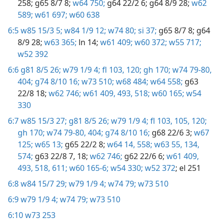
258;
g65 8/7 8;
w64 750;
g64 22/2 6;
g64 8/9 28;
w62
589;
w61 697;
w60 638
6:5
w85 15/3 5;
w84 1/9 12;
w74 80;
si 37;
g65 8/7 8;
g64
8/9 28;
w63 365;
ln 14;
w61 409;
w60 372;
w55 717;
w52 392
6:6
g81 8/5 26;
w79 1/9 4;
fl 103,
120;
gh 170;
w74 79-80,
404;
g74 8/10 16;
w73 510;
w68 484;
w64 558;
g63
22/8 18;
w62 746;
w61 409,
493,
518;
w60 165;
w54
330
6:7
w85 15/3 27;
g81 8/5 26;
w79 1/9 4;
fl 103,
105,
120;
gh 170;
w74 79-80,
404;
g74 8/10 16;
g68 22/6 3;
w67
125;
w65 13;
g65 22/2 8;
w64 14,
558;
w63 55,
134,
574;
g63 22/8 7,
18;
w62 746;
g62 22/6 6;
w61 409,
493,
518,
611;
w60 165-6;
w54 330;
w52 372
; el 251
6:8
w84 15/7 29;
w79 1/9 4;
w74 79;
w73 510
6:9
w79 1/9 4;
w74 79;
w73 510
6:10
w73 253