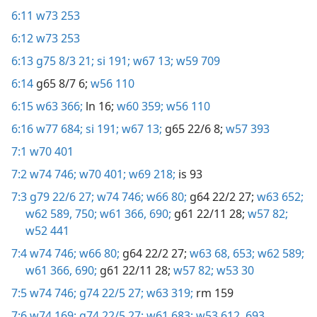
6:11
w73 253
6:12
w73 253
6:13
g75 8/3 21;
si 191;
w67 13;
w59 709
6:14
g65 8/7 6;
w56 110
6:15
w63 366;
ln 16;
w60 359;
w56 110
6:16
w77 684;
si 191;
w67 13;
g65 22/6 8;
w57 393
7:1
w70 401
7:2
w74 746;
w70 401;
w69 218;
is 93
7:3
g79 22/6 27;
w74 746;
w66 80;
g64 22/2 27;
w63 652;
w62 589,
750;
w61 366,
690;
g61 22/11 28;
w57 82;
w52 441
7:4
w74 746;
w66 80;
g64 22/2 27;
w63 68,
653;
w62 589;
w61 366,
690;
g61 22/11 28;
w57 82;
w53 30
7:5
w74 746;
g74 22/5 27;
w63 319;
rm 159
7:6
w74 169;
g74 22/5 27;
w61 683;
w53 612,
693