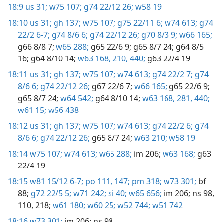
18:9
us 31;
w75 107;
g74 22/12 26;
w58 19
18:10
us 31;
gh 137;
w75 107;
g75 22/11 6;
w74 613;
g74
22/2 6-7;
g74 8/6 6;
g74 22/12 26;
g70 8/3 9;
w66 165;
g66 8/8 7;
w65 288;
g65 22/6 9;
g65 8/7 24;
g64 8/5
16;
g64 8/10 14;
w63 168,
210,
440;
g63 22/4 19
18:11
us 31;
gh 137;
w75 107;
w74 613;
g74 22/2 7;
g74
8/6 6;
g74 22/12 26;
g67 22/6 7;
w66 165;
g65 22/6 9;
g65 8/7 24;
w64 542;
g64 8/10 14;
w63 168,
281,
440;
w61 15;
w56 438
18:12
us 31;
gh 137;
w75 107;
w74 613;
g74 22/2 6;
g74
8/6 6;
g74 22/12 26;
g65 8/7 24;
w63 210;
w58 19
18:14
w75 107;
w74 613;
w65 288;
im 206;
w63 168;
g63
22/4 19
18:15
w81 15/12 6-7;
po 111,
147;
pm 318;
w73 301;
bf
88;
g72 22/5 5;
w71 242;
si 40;
w65 656;
im 206;
ns 98,
110,
218;
w61 180;
w60 25;
w52 744;
w51 742
18:16
w73 301;
im 206;
ns 98