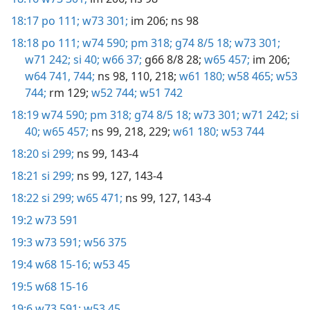
18:17
po 111;
w73 301;
im 206;
ns 98
18:18
po 111;
w74 590;
pm 318;
g74 8/5 18;
w73 301;
w71 242;
si 40;
w66 37;
g66 8/8 28;
w65 457;
im 206;
w64 741,
744;
ns 98,
110,
218;
w61 180;
w58 465;
w53
744;
rm 129;
w52 744;
w51 742
18:19
w74 590;
pm 318;
g74 8/5 18;
w73 301;
w71 242;
si
40;
w65 457;
ns 99,
218,
229;
w61 180;
w53 744
18:20
si 299;
ns 99,
143-4
18:21
si 299;
ns 99,
127,
143-4
18:22
si 299;
w65 471;
ns 99,
127,
143-4
19:2
w73 591
19:3
w73 591;
w56 375
19:4
w68 15-16;
w53 45
19:5
w68 15-16
19:6
w73 591;
w53 45