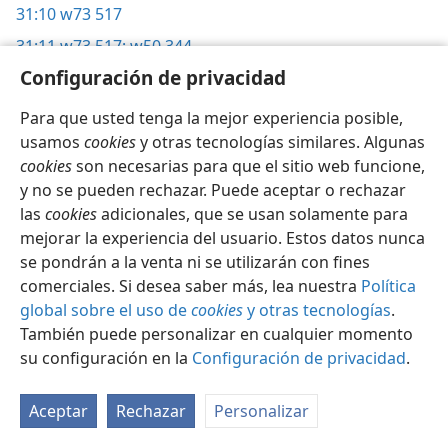
31:10
w73 517
31:11
w73 517;
w50 344
Configuración de privacidad
31:12
fl 122;
g77 8/11 20;
gh 172;
w74 559;
w73 517,
749;
w71 680-1;
w66 361;
w64 326,
637;
g63 22/5 26;
Para que usted tenga la mejor experiencia posible,
w54 330
usamos
cookies
y otras tecnologías similares. Algunas
31:13
w74 559
cookies
son necesarias para que el sitio web funcione,
31:16
y no se pueden rechazar. Puede aceptar o rechazar
w65 735
las
cookies
adicionales, que se usan solamente para
31:21
w84 15/7 5;
w53 623;
w52 232
mejorar la experiencia del usuario. Estos datos nunca
31:23
ns 110
se pondrán a la venta ni se utilizarán con fines
31:24
comerciales. Si desea saber más, lea nuestra
w63 550
Política
global sobre el uso de
cookies
y otras tecnologías
.
31:26
gh 39;
w62 633;
ep 11
También puede personalizar en cualquier momento
31:27
w78 15/1 27;
w64 99
su configuración en la
Configuración de privacidad
.
31:29
g68 22/1 27
Aceptar
Rechazar
Personalizar
31:30
w72 381
32:1
bf 88