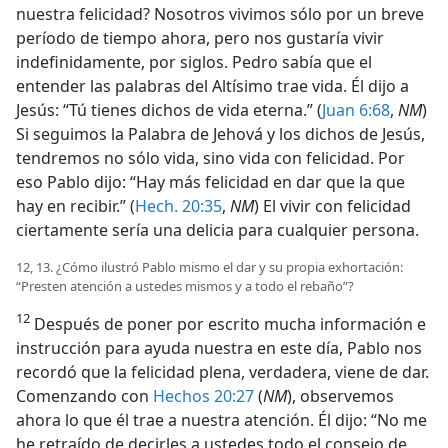
nuestra felicidad? Nosotros vivimos sólo por un breve
período de tiempo ahora, pero nos gustaría vivir
indefinidamente, por siglos. Pedro sabía que el
entender las palabras del Altísimo trae vida. Él dijo a
Jesús: “Tú tienes dichos de vida eterna.” (
Juan 6:68
,
NM
)
Si seguimos la Palabra de Jehová y los dichos de Jesús,
tendremos no sólo vida, sino vida con felicidad. Por
eso Pablo dijo: “Hay más felicidad en dar que la que
hay en recibir.” (
Hech. 20:35
,
NM
) El vivir con felicidad
ciertamente sería una delicia para cualquier persona.
12, 13. ¿Cómo ilustró Pablo mismo el dar y su propia exhortación:
“Presten atención a ustedes mismos y a todo el rebaño”?
12
Después de poner por escrito mucha información e
instrucción para ayuda nuestra en este día, Pablo nos
recordó que la felicidad plena, verdadera, viene de dar.
Comenzando con
Hechos 20:27
(
NM
), observemos
ahora lo que él trae a nuestra atención. Él dijo: “No me
he retraído de decirles a ustedes todo el consejo de