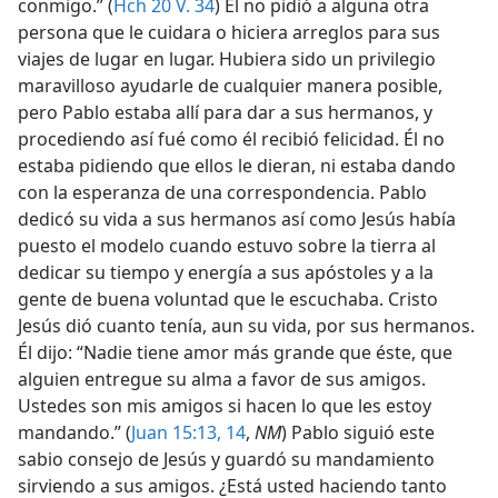
conmigo.” (
Hch 20 V. 34
) Él no pidió a alguna otra
persona que le cuidara o hiciera arreglos para sus
viajes de lugar en lugar. Hubiera sido un privilegio
maravilloso ayudarle de cualquier manera posible,
pero Pablo estaba allí para dar a sus hermanos, y
procediendo así fué como él recibió felicidad. Él no
estaba pidiendo que ellos le dieran, ni estaba dando
con la esperanza de una correspondencia. Pablo
dedicó su vida a sus hermanos así como Jesús había
puesto el modelo cuando estuvo sobre la tierra al
dedicar su tiempo y energía a sus apóstoles y a la
gente de buena voluntad que le escuchaba. Cristo
Jesús dió cuanto tenía, aun su vida, por sus hermanos.
Él dijo: “Nadie tiene amor más grande que éste, que
alguien entregue su alma a favor de sus amigos.
Ustedes son mis amigos si hacen lo que les estoy
mandando.” (
Juan 15:13, 14
,
NM
) Pablo siguió este
sabio consejo de Jesús y guardó su mandamiento
sirviendo a sus amigos. ¿Está usted haciendo tanto