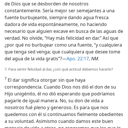
de Dios que se desborden de nosotros
constantemente. Sería mejor ser semejantes a una
fuente burbujeante, siempre dando agua fresca
dadora de vida espontáneamente, no haciendo
necesario que alguien excave en busca de las aguas de
verdad. No olvide, “Hay más felicidad en dar.” Así que
¿por qué no burbujear como una fuente, “y cualquiera
que tenga sed venga; que cualquiera que desee tome
del agua de la vida gratis”?—
Apo. 22:17
,
NM
.
7. Para sentir felicidad al dar, ¿con qué actitud debemos hacerlo?
7
El dar significa otorgar sin que haya
correspondencia. Cuando Dios nos dió el don de su
Hijo unigénito, él no dió esperando que podríamos
pagarle de igual manera. No, su don de vida a
nosotros fué pleno y generoso. Es para que nos
quedemos con él si continuamos fielmente obedientes
a su voluntad. Asimismo cuando damos este buen
mensaje de vida a otros, no esperamos que los que lo