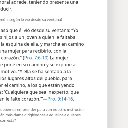
oral adrede, teniendo presente una
ducir.
lomón, según lo vió desde su ventana?
aso que él vió desde su ventana: ‘‘Yo
 hijos a un joven a quien le faltaba
 la esquina de ella, y marcha en camino
ba una mujer para recibirlo, con la
 corazón.” (
Pro. 7:6-10
) La mujer
se pone en su camino y se expone a
motivo. “Y ella se ha sentado a la
 los lugares altos del pueblo, para
or el camino, a los que están yendo
: ‘Cualquiera que sea inexperto, que
en le falte corazón.’”—
Pro. 9:14-16
.
que debemos emprender para con nuestro instructor
ién más clama dirigiéndose a aquellos a quienes
 con ésta?