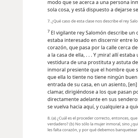
modo que se acerca a una persona inm
sola cosa, y está dispuesto a dejarse se
7. ¿Qué caso de esta clase nos describe el rey Sa
7
El vigilante rey Salomón describe un c
estaba interesado en discernir entre los
corazón, que pasa por la calle cerca de
a la casa de ella, . . . Y ¡mira! allí esta
vestidura de una prostituta y astuta de
inmoral presiente que el hombre que 
que ella lo tiente no tiene ningún buen 
entrada de su casa, en un asiento, [en]
clamar, dirigiéndose a los que pasan p
directamente adelante en sus senderos
se vuelva hacia aquí, y cualquiera a qui
8. (a) ¿Cuál es el proceder correcto, entonces, 
verdadero? (b) No sólo la mujer inmoral, sino ¿qu
les falta corazón, y por qué debemos banquetear