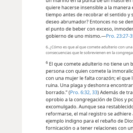
un marino en la punta de un mástil en
quiere hacerse insensible a la manera 
tiempo antes de recobrar el sentido y 
deseo abrumador? Entonces no se demo
el punto de beber con exceso, inmoder
gobierno de uno mismo.—
Pro. 23:27-3
6. ¿Cómo es que al que comete adulterio con una m
consecuencias que le sobrevienen en la congrega
6
El que comete adulterio no tiene un b
persona con quien comete la inmoralid
con una mujer le falta corazón; el que
ruina. Una plaga y deshonra encontrar
borrado.” (
Pro. 6:32, 33
) Además de tra
oprobio a la congregación de Dios y po
excomulgado. Aunque sea restablecido
reformarse, el mal registro se adhiere
ejemplo indigno para el rebaño de Dios
fornicación o a tener relaciones con u