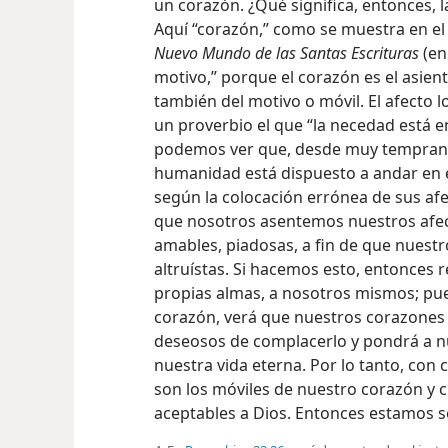
un corazón. ¿Qué significa, entonces, 
Aquí “corazón,” como se muestra en el
Nuevo Mundo de las Santas Escrituras
(en 
motivo,” porque el corazón es el asien
también del motivo o móvil. El afecto 
un proverbio el que “la necedad está 
podemos ver que, desde muy temprano 
humanidad está dispuesto a andar en e
según la colocación errónea de sus af
que nosotros asentemos nuestros afec
amables, piadosas, a fin de que nuest
altruístas. Si hacemos esto, entonce
propias almas, a nosotros mismos; pues
corazón, verá que nuestros corazones
deseosos de complacerlo y pondrá a nu
nuestra vida eterna. Por lo tanto, con
son los móviles de nuestro corazón y 
aceptables a Dios. Entonces estamos se