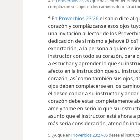
4. En
Proverbios 23:26
¿qué da a entender el instru
complazcan sus ojos en los caminos del instructo
4
En
Proverbios 23:26
el sabio dice al q
corazón y complázcanse esos ojos tuyo
una invitación al lector de los Prover
dedicación de sí mismo a Jehová Dios? 
exhortación, a la persona a quien se i
instructor con todo su corazón, para
a escuchar y aprender lo que su instr
afecto en la instrucción que su instruc
corazón, así como también sus ojos, de
ojos deben complacerse en los camino
él desee copiar a su instructor y anda
corazón debe estar completamente abs
ame y tome en serio lo que su instruct
asunto que el instructor está ahora a 
más seria consideración, atención indi
5. ¿A qué en
Proverbios 23:27-35
desea el instruct