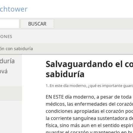
tchtower
IONES
ón con sabiduría
duría
Salvaguardando el c
ová
sabiduría
1. En este día moderno, ¿qué es importante guard
EN ESTE día moderno, a pesar de toda l
médicos, las enfermedades del corazón
condiciones apropiadas el corazón po
la corriente sanguínea sustentadora de
física, sino más aun en el sentido esp
guardar el corazón y mantenerlo en b