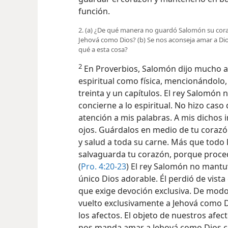
función.
2. (a) ¿De qué manera no guardó Salomón su cor
Jehová como Dios? (b) Se nos aconseja amar a Di
qué a esta cosa?
2
En Proverbios, Salomón dijo mucho a
espiritual como física, mencionándolo,
treinta y un capítulos. El rey Salomón
concierne a lo espiritual. No hizo caso 
atención a mis palabras. A mis dichos i
ojos. Guárdalos en medio de tu corazón
y salud a toda su carne. Más que todo
salvaguarda tu corazón, porque procede
(
Pro. 4:20-23
) El rey Salomón no mantuv
único Dios adorable. Él perdió de vista
que exige devoción exclusiva. De mo
vuelto exclusivamente a Jehová como Di
los afectos. El objeto de nuestros afec
nos manda amar a Jehová como Dios co