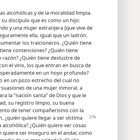
s alcohólicas y de la moralidad limpia.
a su discípulo que es como un hijo:
ndo y una mujer extranjera [que vive de
Seguramente ella, igual que un ladrón,
aumentar los traicioneros. ¿Quién tiene
n tiene contenciones? ¿Quién tiene
n razón? ¿Quién tiene deslustre de
on el vino, los que entran en busca de
nesperadamente en un hoyo profundo?
o en un pozo estrecho del cual no
ersuasiones de una mujer inmoral, a
ra la “nación santa” de Dios y que le
dad, su registro limpio, su buena
iento de tener compañerismo con la
n, ¿quién
quiere llegar a ser víctima
 alcohólica? ¿Quién quiere ver cosas
én quiere ser inseguro en el andar, como