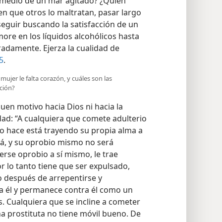
 medio de un mar agitado? ¿Quién
en que otros lo maltratan, pasar largo
seguir buscando la satisfacción de un
re en los líquidos alcohólicos hasta
adamente. Ejerza la cualidad de
5
.
ujer le falta corazón, y cuáles son las
ción?
uen motivo hacia Dios ni hacia la
ad: “A cualquiera que comete adulterio
 lo hace está trayendo su propia alma a
á, y su oprobio mismo no será
erse oprobio a sí mismo, le trae
r lo tanto tiene que ser expulsado,
 después de arrepentirse y
 a él y permanece contra él como un
. Cualquiera que se incline a cometer
na prostituta no tiene móvil bueno. De