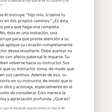
ctor al pedirle al hijo que le dé su corazón y se
r?
ue él instruye: “Hijo mío, sí dame tu
s en mis propios caminos.” ¿Es ésta
bios para que haga una completa
No, ésta es una invitación, una
nstruye para que preste atención a su
 que aplique su corazón completamente
uctor desea enseñarle. Debe asentar su
tor con afecto paternal le imparte. Su
ben volverse hacia su instructor. Sus
s que su instructor toma, de modo que
r en sus caminos. Además de eso, su
orto en su instructor, de modo que lo
or dice y aconseja, especialmente en el
punto de considerar. Esto merece la
visa y apreciación profunda. ¿Qué es?
or que el discípulo que es como un hijo le dé