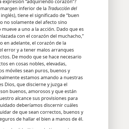
la expresión “adquiriendo corazón”?
 margen inferior de la
Traducción del
inglés), tiene el significado de “buen
to no solamente del afecto sino
lo mueve a uno a la acción. Dado que es
enlazada con el corazón del muchacho,”
en adelante, el corazón de la
l error y a tener malos arranques
ectos. De modo que se hace necesario
tos en cosas nobles, elevadas,
ros móviles sean puros, buenos y
s realmente estamos amando a nuestras
 Dios, que discierne y juzga el
 son buenos, amorosos y que están
estro alcance sus provisiones para
 cuidado deberíamos discernir cuáles
cuidar de que sean correctos, buenos y
guros de hallar el bien a manos de él.