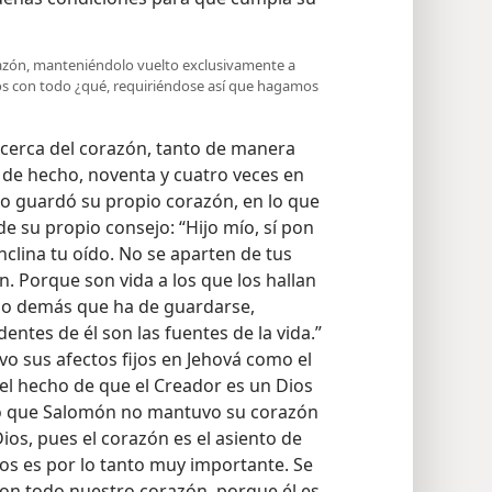
azón, manteniéndolo vuelto exclusivamente a
os con todo ¿qué, requiriéndose así que hagamos
cerca del corazón, tanto de manera
 de hecho, noventa y cuatro veces en
 no guardó su propio corazón, en lo que
de su propio consejo: “Hijo mío, sí pon
nclina tu oído. No se aparten de tus
. Porque son vida a los que los hallan
 lo demás que ha de guardarse,
ntes de él son las fuentes de la vida.”
o sus afectos fijos en Jehová como el
 el hecho de que el Creador es un Dios
do que Salomón no mantuvo su corazón
os, pues el corazón es el asiento de
tos es por lo tanto muy importante. Se
n todo nuestro corazón, porque él es