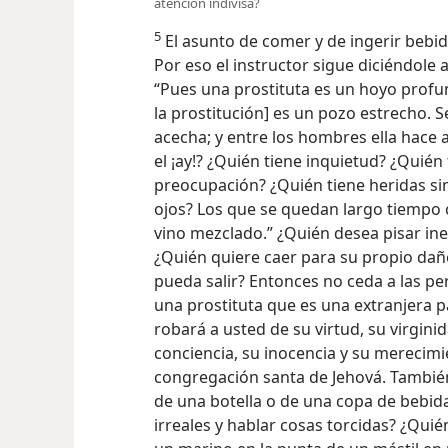
atención indivisa?
5
El asunto de comer y de ingerir bebida
Por eso el instructor sigue diciéndole 
“Pues una prostituta es un hoyo profu
la prostitución] es un pozo estrecho. 
acecha; y entre los hombres ella hace 
el ¡ay!? ¿Quién tiene inquietud? ¿Quié
preocupación? ¿Quién tiene heridas si
ojos? Los que se quedan largo tiempo c
vino mezclado.” ¿Quién desea pisar i
¿Quién quiere caer para su propio dañ
pueda salir? Entonces no ceda a las p
una prostituta que es una extranjera pa
robará a usted de su virtud, su virgini
conciencia, su inocencia y su merecim
congregación santa de Jehová. Tambié
de una botella o de una copa de bebida
irreales y hablar cosas torcidas? ¿Qui