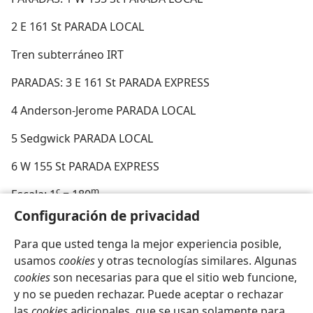
2 E 161 St PARADA LOCAL
Tren subterráneo IRT
PARADAS: 3 E 161 St PARADA EXPRESS
4 Anderson-Jerome PARADA LOCAL
5 Sedgwick PARADA LOCAL
6 W 155 St PARADA EXPRESS
c
m
Escala: 1
= 180
Configuración de privacidad
Para que usted tenga la mejor experiencia posible,
usamos
cookies
y otras tecnologías similares. Algunas
cookies
son necesarias para que el sitio web funcione,
Español
Compartir
Configuración
y no se pueden rechazar. Puede aceptar o rechazar
Copyright
© 2026 Watch Tower Bible and Tract Society of Pennsylvania
las
cookies
adicionales, que se usan solamente para
Condiciones de uso
Política de privacidad