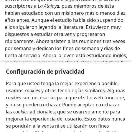
suscriptores a
La Atalaya,
pues miembros de ésta
habían estudiado con un misionero más o menos diez
años antes. Aunque el estudio había sido suspendido,
ellos siguieron leyendo la literatura. Estuvieron muy
dispuestos a estudiar otra vez y progresaron
rápidamente. Ahora asisten a las reuniones tres veces
por semana y dedican los fines de semana y días de
fiesta al servicio. Ahora la joven está estudiando inglés,
con los ojos puestos en asistir a Galaad en el futuro.”
Configuración de privacidad
Para que usted tenga la mejor experiencia posible,
usamos
cookies
y otras tecnologías similares. Algunas
cookies
son necesarias para que el sitio web funcione,
Español
Compartir
Configuración
y no se pueden rechazar. Puede aceptar o rechazar
Copyright
© 2026 Watch Tower Bible and Tract Society of Pennsylvania
las
cookies
adicionales, que se usan solamente para
Condiciones de uso
Política de privacidad
Configuración de privacidad
Iniciar sesión
JW.ORG
mejorar la experiencia del usuario. Estos datos nunca
se pondrán a la venta ni se utilizarán con fines