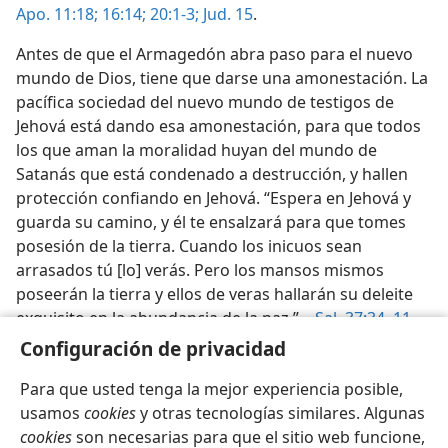
Apo. 11:18;
16:14;
20:1-3;
Jud. 15
.
Antes de que el Armagedón abra paso para el nuevo
mundo de Dios, tiene que darse una amonestación. La
pacífica sociedad del nuevo mundo de testigos de
Jehová está dando esa amonestación, para que todos
los que aman la moralidad huyan del mundo de
Satanás que está condenado a destrucción, y hallen
protección confiando en Jehová. “Espera en Jehová y
guarda su camino, y él te ensalzará para que tomes
posesión de la tierra. Cuando los inicuos sean
arrasados tú [lo] verás. Pero los mansos mismos
poseerán la tierra y ellos de veras hallarán su deleite
exquisito en la abundancia de la paz.”—
Sal. 37:34,
11
.
Configuración de privacidad
Para que usted tenga la mejor experiencia posible,
usamos
cookies
y otras tecnologías similares. Algunas
cookies
son necesarias para que el sitio web funcione,
Español
Compartir
Configuración