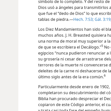
símbolo de lo completo. Y del resto d
Dios usó a ángeles para transmitirlos a 
que fue el “dedo de Dios” lo que escr
tablas de piedra.—
Hech. 7:53;
Gál. 3:19
Los Diez Mandamientos han sido el blan
muchos años. J. H. Breasted quisiera h
una norma de moral muy superior a la 
5
de que se escribiera el Decálogo.”
No o
egipcios “nunca pudieron renunciar a 
su grosería ni cesar de arrastrarse del
terrores de la muerte ni convencerse 
deleites de la carne ni deshacerse de l
6
último siglo antes de la era común.
Particularmente desde enero de 1902,
completaron su descubrimiento del c
Biblia han procurado despreciar el Dec
copiaron de este Código anterior, el cu
y trata casi toda fase del empeño huma