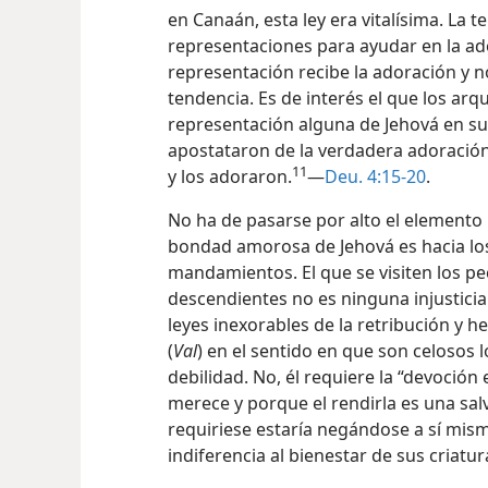
en Canaán, esta ley era vitalísima. La
representaciones para ayudar en la ado
representación recibe la adoración y no
tendencia. Es de interés el que los a
representación alguna de Jehová en sus
apostataron de la verdadera adoración
11
y los adoraron.
—
Deu. 4:15-20
.
No ha de pasarse por alto el elemento
bondad amorosa de Jehová es hacia lo
mandamientos. El que se visiten los p
descendientes no es ninguna injusticia
leyes inexorables de la retribución y h
(
Val
) en el sentido en que son celosos
debilidad. No, él requiere la “devoción 
merece y porque el rendirla es una salv
requiriese estaría negándose a sí
mismo
indiferencia al bienestar de sus criatur