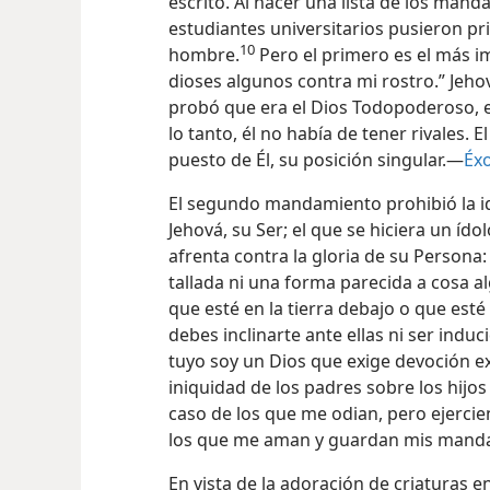
escrito. Al hacer una lista de los man
estudiantes universitarios pusieron pr
10
hombre.
Pero el primero es el más i
dioses algunos contra mi rostro.” Jehov
probó que era el Dios Todopoderoso, e
lo tanto, él no había de tener rivales.
puesto de Él, su posición singular.—
Éxo
El segundo mandamiento prohibió la id
Jehová, su Ser; el que se hiciera un íd
afrenta contra la gloria de su Persona
tallada ni una forma parecida a cosa al
que esté en la tierra debajo o que esté
debes inclinarte ante ellas ni ser induc
tuyo soy un Dios que exige devoción ex
iniquidad de los padres sobre los hijos 
caso de los que me odian, pero ejerc
los que me aman y guardan mis mand
En vista de la adoración de criaturas e