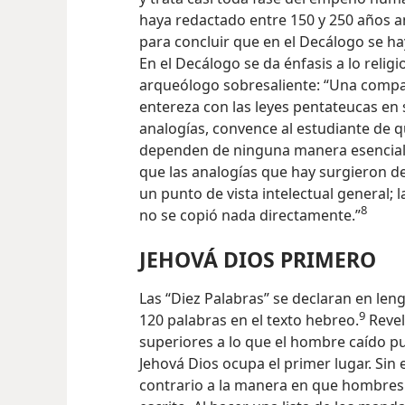
haya redactado entre 150 y 250 años a
para concluir que en el Decálogo se h
En el Decálogo se da énfasis a lo religi
arqueólogo sobresaliente: “Una compa
entereza con las leyes pentateucas en 
analogías, convence al estudiante de q
dependen de ninguna manera esencial d
que las analogías que hay surgieron d
un punto de vista intelectual general;
8
no se copió nada directamente.”
JEHOVÁ DIOS PRIMERO
Las “Diez Palabras” se declaran en leng
9
120 palabras en el texto hebreo.
Revel
superiores a lo que el hombre caído p
Jehová Dios ocupa el primer lugar. Si
contrario a la manera en que hombres