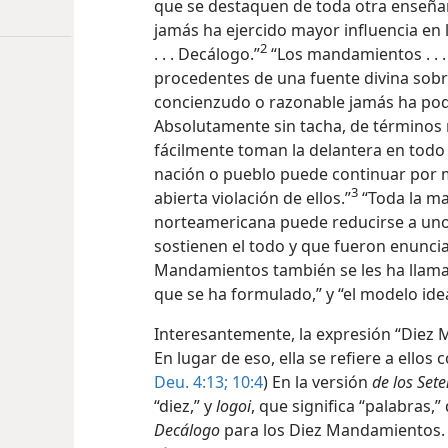
que se destaquen de toda otra enseña
jamás ha ejercido mayor influencia en 
2
. . . Decálogo.”
“Los mandamientos . . .
procedentes de una fuente divina so
concienzudo o razonable jamás ha podid
Absolutamente sin tacha, de términos n
fácilmente toman la delantera en todo
nación o pueblo puede continuar por m
3
abierta violación de ellos.”
“Toda la ma
norteamericana puede reducirse a uno
sostienen el todo y que fueron enuncia
Mandamientos también se les ha llama
que se ha formulado,” y “el modelo idea
Interesantemente, la expresión “Diez M
En lugar de eso, ella se refiere a ellos 
Deu. 4:13;
10:4
) En la versión
de los Set
“diez,” y
logoi
, que significa “palabras,
Decálogo
para los Diez Mandamientos. 