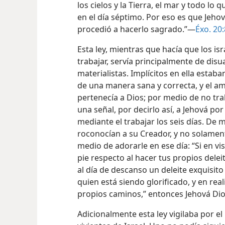
los cielos y la Tierra, el mar y todo lo
en el día séptimo. Por eso es que Jehov
procedió a hacerlo sagrado.”—
Éxo. 20
Esta ley, mientras que hacía que los is
trabajar, servía principalmente de disu
materialistas. Implícitos en ella estab
de una manera sana y correcta, y el am
pertenecía a Dios; por medio de no tra
una señal, por decirlo así, a Jehová p
mediante el trabajar los seis días. De
roconocían a su Creador, y no solament
medio de adorarle en ese día: “Si en vi
pie respecto al hacer tus propios delei
al día de descanso un deleite exquisit
quien está siendo glorificado, y en real
propios caminos,” entonces Jehová Di
Adicionalmente esta ley vigilaba por el