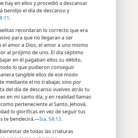
 que hay en ellos y procedió a descansar
á bendijo el día de descanso y
:8-11
.
raelitas recordaran lo correcto que era
asivo para que no llegaran a ser
an el amor a Dios, el amor a uno mismo
or al prójimo de uno. El día séptimo
bajar en él pagaban ellos su débito,
or todo lo que pudieron conseguir
 manera tangible ellos de ese modo
e mediante el no trabajar, sino por
sta del día de descanso vuelves atrás tu
tes en mi santo día, y en realidad llamas
o como perteneciente al Santo, Jehová,
idad lo glorificas en vez de seguir tus
os te bendecirá.—
Isa. 58:13
.
 bienestar de todas las criaturas