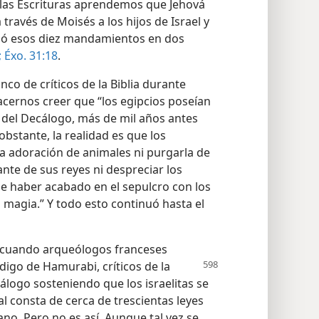
e las Escrituras aprendemos que Jehová
través de Moisés a los hijos de Israel y
ibió esos diez mandamientos en dos
;
Éxo. 31:18
.
co de críticos de la Biblia durante
acernos creer que “los egipcios poseían
del Decálogo, más de mil años antes
bstante, la realidad es que los
la adoración de animales ni purgarla de
ante de sus reyes ni despreciar los
de haber acabado en el sepulcro con los
a magia.” Y todo esto continuó hasta el
 cuando arqueólogos franceses
ódigo de
Hamurabi, críticos de la
álogo sosteniendo que los israelitas se
al consta de cerca de trescientas leyes
no. Pero no es así. Aunque tal vez se