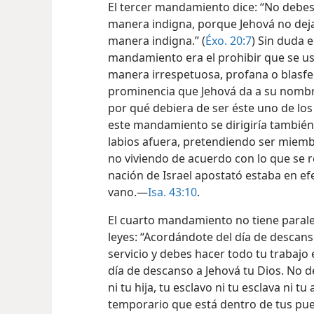
El tercer mandamiento dice: “No debes
manera indigna, porque Jehová no de
manera indigna.” (
Éxo. 20:7
) Sin duda e
mandamiento era el prohibir que se u
manera irrespetuosa, profana o blasfe
prominencia que Jehová da a su nombr
por qué debiera de ser éste uno de lo
este mandamiento se dirigiría también 
labios afuera, pretendiendo ser miemb
no viviendo de acuerdo con lo que se r
nación de Israel apostató estaba en e
vano.—
Isa. 43:10
.
El cuarto mandamiento no tiene parale
leyes: “Acordándote del día de descans
servicio y debes hacer todo tu trabajo 
día de descanso a Jehová tu Dios. No de
ni tu hija, tu esclavo ni tu esclava ni t
temporario que está dentro de tus puer