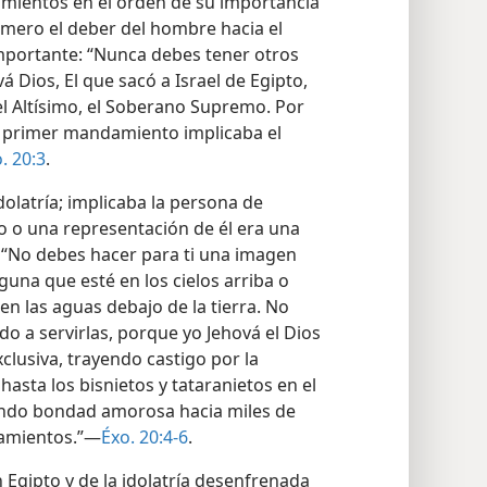
damientos en el orden de su importancia
imero el deber del hombre hacia el
mportante: “Nunca debes tener otros
á Dios, El que sacó a Israel de Egipto,
l Altísimo, el Soberano Supremo. Por
 El primer mandamiento implicaba el
. 20:3
.
olatría; implicaba la persona de
olo o una representación de él era una
: “No debes hacer para ti una imagen
guna que esté en los cielos arriba o
 en las aguas debajo de la tierra. No
ido a servirlas, porque yo Jehová el Dios
clusiva, trayendo castigo por la
hasta los bisnietos y tataranietos en el
iendo bondad amorosa hacia miles de
amientos.”—
Éxo. 20:4-6
.
n Egipto y de la idolatría desenfrenada