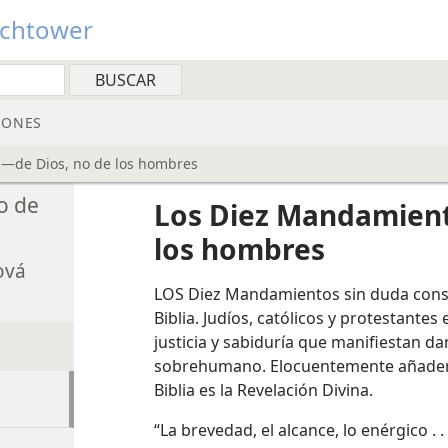
tchtower
IONES
—de Dios, no de los hombres
o de
Los Diez Mandamient
los hombres
ová
LOS Diez Mandamientos sin duda const
Biblia. Judíos, católicos y protestantes 
justicia y sabiduría que manifiestan d
sobrehumano. Elocuentemente añaden 
Biblia es la Revelación Divina.
“La brevedad, el alcance, lo enérgico .