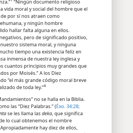
1
nza.”
“Ningún documento religioso
la vida moral y social del hombre que el
 de por sí nos atraen como
brehumana, y ningún hombre
o hallar falta alguna en ellos.
egativos, pero de significado positivo,
 nuestro sistema moral, y ninguna
ucho tiempo una existencia feliz en
sa inmensa de nuestra ley inglesa y
s cuantos principios muy grandes que
dos por Moisés.” A los Diez
do “el más grande código moral breve
4
lizado de toda ley.”
andamientos” no se halla en la Biblia.
como las “Diez Palabras.” (
Éxo. 34:28;
enta
se les llama las
deka
, que significa
” de lo cual obtenemos el nombre
Apropiadamente hay diez de ellos,