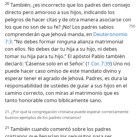
20
También, ¿es incorrecto que los padres den consejo
directo pero amoroso a sus hijos, indicando los
peligros de hacer citas y de otra manera asociarse con
los que
no son de su fe? ¡No! Los padres sabios
comprenderán que Jehová manda, en
Deuteronomio
7:3
: “No debes formar ninguna alianza matrimonial
con ellos. No debes dar tu hija a su hijo, ni debes
tomar su hija para tu hijo.” El apóstol Pablo también
declaró: ‘Cásense solo en el Señor.’ (
1 Cor. 7:39
) Uno no
puede hacer caso omiso de este mandato divino y
esperar tener el agrado de Jehová. Padres, es dura la
responsabilidad de ustedes de guiar a sus hijos en el
camino correcto, con miras al matrimonio que es
tanto honorable como bíblicamente sano.
21. ¿Por qué la congregación cristiana puede esperar correctamente
buenos ejemplos de los padres cristianos?
21
También cuando comentó sobre los padres
cristianos que llenarían los requisitos para ser