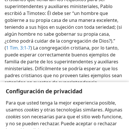
superintendentes y auxiliares ministeriales, Pablo
escribió a Timoteo: Él debe ser “un hombre que
gobierne a su propia casa de una manera excelente,
teniendo a sus hijos en sujeción con toda seriedad; (si
algún hombre no sabe gobernar su propia casa,
¿cómo podrá cuidar de la congregación de Dios?).”
(
1 Tim. 3:1-7
) La congregación cristiana, por lo tanto,
puede esperar correctamente buenos ejemplos de
familia de parte de los superintendentes y auxiliares
ministeriales. Difícilmente se podría esperar que los
padres cristianos que no proveen tales ejemplos sean
retenidos en puestos de superintendencia.
Configuración de privacidad
Para que usted tenga la mejor experiencia posible,
usamos
cookies
y otras tecnologías similares. Algunas
cookies
son necesarias para que el sitio web funcione,
Español
Compartir
Configuración
y no se pueden rechazar. Puede aceptar o rechazar
Copyright
© 2026 Watch Tower Bible and Tract Society of Pennsylvania