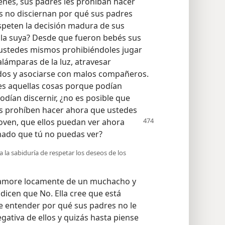
venes, sus padres les prohíban hacer
s no disciernan por qué sus padres
speten la decisión madura de sus
on la suya? Desde que fueron bebés sus
ustedes mismos prohibiéndoles jugar
alámparas de la luz, atravesar
lados y asociarse con malos compañeros.
les aquellas cosas porque podían
odían discernir, ¿no es posible que
es prohíben hacer ahora que ustedes
joven, que ellos puedan ver ahora
imado que tú no puedas ver?
a sabiduría de respetar los deseos de los
enamore locamente de un muchacho y
dicen que No. Ella cree que está
 entender por qué sus padres no le
gativa de ellos y quizás hasta piense