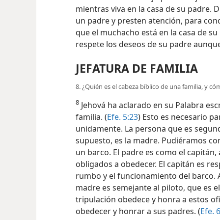
mientras viva en la casa de su padre. Di
un padre y presten atención, para con
que el muchacho está en la casa de su 
respete los deseos de su padre aunqu
JEFATURA DE FAMILIA
8. ¿Quién es el cabeza bíblico de una familia, y có
8
Jehová ha aclarado en su Palabra escri
familia. (
Efe. 5:23
) Esto es necesario pa
unidamente. La persona que es segunda
supuesto, es la madre. Pudiéramos com
un barco. El padre es como el capitán, 
obligados a obedecer. El capitán es re
rumbo y el funcionamiento del barco. A
madre es semejante al piloto, que es e
tripulación obedece y honra a estos ofi
obedecer y honrar a sus padres. (
Efe. 