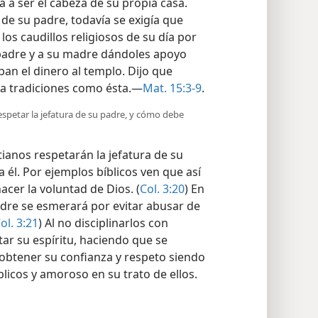
a a ser el cabeza de su propia casa.
de su padre, todavía se exigía que
os caudillos religiosos de su día por
 padre y a su madre dándoles apoyo
ban el dinero al templo. Dijo que
o a tradiciones como ésta.—
Mat. 15:3-9
.
respetar la jefatura de su padre, y cómo debe
tianos respetarán la jefatura de su
a él. Por ejemplos bíblicos ven que así
acer la voluntad de Dios. (
Col. 3:20
) En
adre se esmerará por evitar abusar de
ol. 3:21
) Al no disciplinarlos con
r su espíritu, haciendo que se
obtener su confianza y respeto siendo
íblicos y amoroso en su trato de ellos.