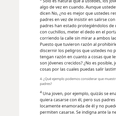
Solo es natural que a ustedes, los jó
algo de vez en cuando. Aunque ustede
dicen No, ¿no es mejor que ustedes re
padres en vez de insistir en salirse c
padres han estado protegiéndolos de 
con cuchillos, meter el dedo en el port
corriendo la calle sin mirar a ambos 
Puesto que tuvieron razón al prohibir
discernir los peligros que ustedes no p
tengan razón en cuanto a cosas que l
son jóvenes crecidos? ¿No es posible, 
cosas por las cuales puedas salir last
4. ¿Qué ejemplo podemos considerar que muestra l
padres?
4
Una joven, por ejemplo, quizás se 
quiera casarse con él, pero sus padres 
locamente enamorada de él y no puede
permiten casarse. Se indigna ante la ne