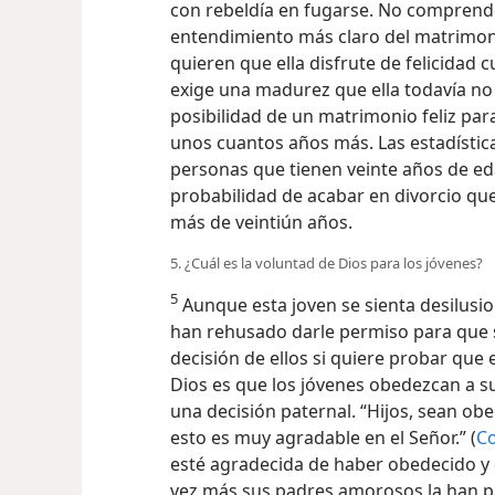
con rebeldía en fugarse. No comprend
entendimiento más claro del matrimoni
quieren que ella disfrute de felicidad
exige una madurez que ella todavía no 
posibilidad de un matrimonio feliz pa
unos cuantos años más. Las estadísti
personas que tienen veinte años de ed
probabilidad de acabar en divorcio qu
más de veintiún años.
5. ¿Cuál es la voluntad de Dios para los jóvenes?
5
Aunque esta joven se sienta desilusi
han rehusado darle permiso para que s
decisión de ellos si quiere probar que 
Dios es que los jóvenes obedezcan a 
una decisión paternal. “Hijos, sean ob
esto es muy agradable en el Señor.” (
Co
esté agradecida de haber obedecido 
vez más sus padres amorosos la han p