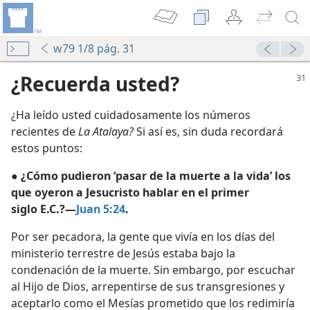
w79 1/8 pág. 31
¿Recuerda usted?
¿Ha leído usted cuidadosamente los números
recientes de
La Atalaya?
Si así es, sin duda recordará
estos puntos:
● ¿Cómo pudieron ‘pasar de la muerte a la vida’ los
que oyeron a Jesucristo hablar en el primer
men 2
siglo E.C.?—
Juan 5:24
.
Por ser pecadora, la gente que vivía en los días del
ministerio terrestre de Jesús estaba bajo la
condenación de la muerte. Sin embargo, por escuchar
al Hijo de Dios, arrepentirse de sus transgresiones y
” de libros nuevos
aceptarlo como el Mesías prometido que los redimiría