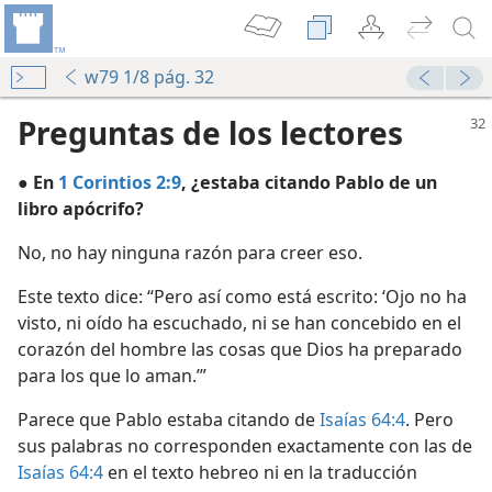
w79 1/8 pág. 32
Preguntas de los lectores
● En
1 Corintios 2:9
, ¿estaba citando Pablo de un
libro apócrifo?
No, no hay ninguna razón para creer eso.
Este texto dice: “Pero así como está escrito: ‘Ojo no ha
dad civilizada”?
visto, ni oído ha escuchado, ni se han concebido en el
corazón del hombre las cosas que Dios ha preparado
estos”
para los que lo aman.’”
Parece que Pablo estaba citando de
Isaías 64:4
. Pero
sus palabras no corresponden exactamente con las de
os
Isaías 64:4
en el texto hebreo ni en la traducción