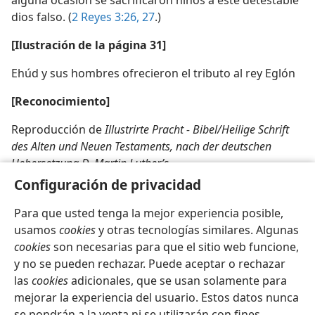
alguna ocasión se sacrificaron niños a este detestable
dios falso. (
2 Reyes 3:26, 27
.)
[Ilustración de la página 31]
Ehúd y sus hombres ofrecieron el tributo al rey Eglón
[Reconocimiento]
Reproducción de
Illustrirte Pracht - Bibel/Heilige Schrift
des Alten und Neuen Testaments, nach der deutschen
Uebersetzung D. Martin Luther’s
Configuración de privacidad
Para que usted tenga la mejor experiencia posible,
usamos
cookies
y otras tecnologías similares. Algunas
cookies
son necesarias para que el sitio web funcione,
Español
Compartir
Configuración
y no se pueden rechazar. Puede aceptar o rechazar
Copyright
© 2026 Watch Tower Bible and Tract Society of Pennsylvania
las
cookies
adicionales, que se usan solamente para
Condiciones de uso
Política de privacidad
Configuración de privacidad
Iniciar sesión
JW.ORG
mejorar la experiencia del usuario. Estos datos nunca
se pondrán a la venta ni se utilizarán con fines