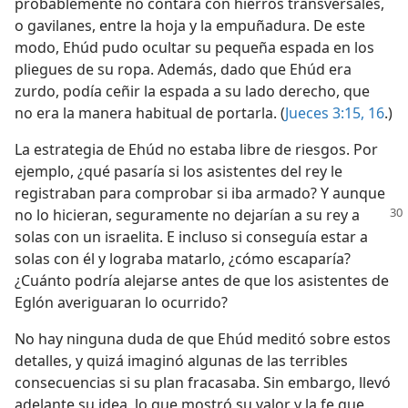
probablemente no contara con hierros transversales,
o gavilanes, entre la hoja y la empuñadura. De este
modo, Ehúd pudo ocultar su pequeña espada en los
pliegues de su ropa. Además, dado que Ehúd era
zurdo, podía ceñir la espada a su lado derecho, que
no era la manera habitual de portarla. (
Jueces 3:15, 16
.)
La estrategia de Ehúd no estaba libre de riesgos. Por
ejemplo, ¿qué pasaría si los asistentes del rey le
registraban para comprobar si iba armado? Y aunque
no lo hicieran, seguramente no dejarían a su rey a
solas con un israelita. E incluso si conseguía estar a
solas con él y lograba matarlo, ¿cómo escaparía?
¿Cuánto podría alejarse antes de que los asistentes de
Eglón averiguaran lo ocurrido?
No hay ninguna duda de que Ehúd meditó sobre estos
detalles, y quizá imaginó algunas de las terribles
consecuencias si su plan fracasaba. Sin embargo, llevó
adelante su idea, lo que mostró su valor y la fe que