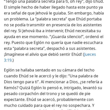
“Tengo una palabra secreta para ti, oh rey”, dijo Ehúd.
El simple hecho de haber llegado hasta este punto ya
era señal de que Jehová le guiaba. Sin embargo, había
un problema. La “palabra secreta” que Ehúd portaba
no se podía transmitir en presencia de los asistentes
del rey. Si Jehová iba a intervenir, Ehúd necesitaba su
ayuda en ese momento. “¡Guarda silencio!”, ordenó el
rey. Puesto que Eglón no quería que nadie escuchara
esta “palabra secreta”, despachó a sus asistentes.
¡Imagínese el alivio que debió sentir Ehúd! (
Jueces
3:19
.)
Eglón se hallaba sentado en su cámara del techo
cuando Ehúd se le acercó y le dijo: “Una palabra de
Dios tengo para ti”. Al mencionar a Dios, ¿se refería a
Kemós? Quizá Eglón lo pensó e, intrigado, levantó su
pesado corpachón del trono y se quedó de pie
expectante. Ehúd se acercó, probablemente con
mucho cuidado para que el rey no sospechara. Y