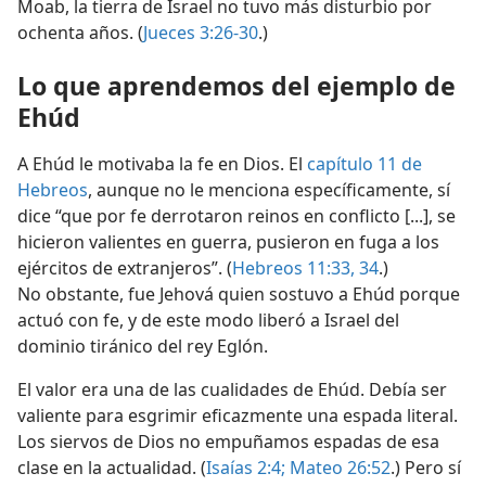
Moab, la tierra de Israel no tuvo más disturbio por
ochenta años. (
Jueces 3:26-30
.)
Lo que aprendemos del ejemplo de
Ehúd
A Ehúd le motivaba la fe en Dios. El
capítulo 11 de
Hebreos
, aunque no le menciona específicamente, sí
dice “que por fe derrotaron reinos en conflicto [...], se
hicieron valientes en guerra, pusieron en fuga a los
ejércitos de extranjeros”. (
Hebreos 11:33, 34
.)
No obstante, fue Jehová quien sostuvo a Ehúd porque
actuó con fe, y de este modo liberó a Israel del
dominio tiránico del rey Eglón.
El valor era una de las cualidades de Ehúd. Debía ser
valiente para esgrimir eficazmente una espada literal.
Los siervos de Dios no empuñamos espadas de esa
clase en la actualidad. (
Isaías 2:4;
Mateo 26:52
.) Pero sí