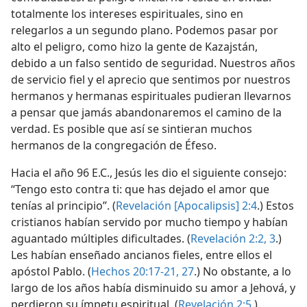
totalmente los intereses espirituales, sino en
relegarlos a un segundo plano. Podemos pasar por
alto el peligro, como hizo la gente de Kazajstán,
debido a un falso sentido de seguridad. Nuestros años
de servicio fiel y el aprecio que sentimos por nuestros
hermanos y hermanas espirituales pudieran llevarnos
a pensar que jamás abandonaremos el camino de la
verdad. Es posible que así se sintieran muchos
hermanos de la congregación de Éfeso.
Hacia el año 96 E.C., Jesús les dio el siguiente consejo:
“Tengo esto contra ti: que has dejado el amor que
tenías al principio”. (
Revelación [Apocalipsis] 2:4
.) Estos
cristianos habían servido por mucho tiempo y habían
aguantado múltiples dificultades. (
Revelación 2:2, 3
.)
Les habían enseñado ancianos fieles, entre ellos el
apóstol Pablo. (
Hechos 20:17-21,
27
.) No obstante, a lo
largo de los años había disminuido su amor a Jehová, y
perdieron su ímpetu espiritual. (
Revelación 2:5
.)