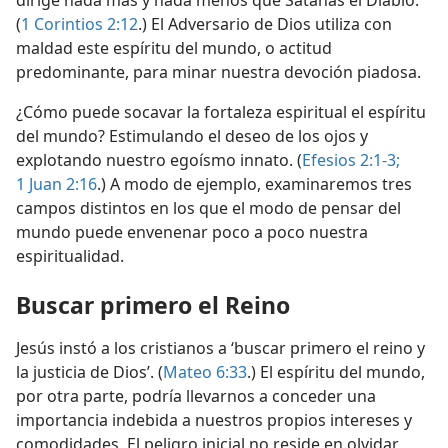
dirige nada más y nada menos que Satanás el Diablo.
(
1 Corintios 2:12
.) El Adversario de Dios utiliza con
maldad este espíritu del mundo, o actitud
predominante, para minar nuestra devoción piadosa.
¿Cómo puede socavar la fortaleza espiritual el espíritu
del mundo? Estimulando el deseo de los ojos y
explotando nuestro egoísmo innato. (
Efesios 2:1-3;
1 Juan 2:16
.) A modo de ejemplo, examinaremos tres
campos distintos en los que el modo de pensar del
mundo puede envenenar poco a poco nuestra
espiritualidad.
Buscar primero el Reino
Jesús instó a los cristianos a ‘buscar primero el reino y
la justicia de Dios’. (
Mateo 6:33
.) El espíritu del mundo,
por otra parte, podría llevarnos a conceder una
importancia indebida a nuestros propios intereses y
comodidades. El peligro inicial no reside en olvidar