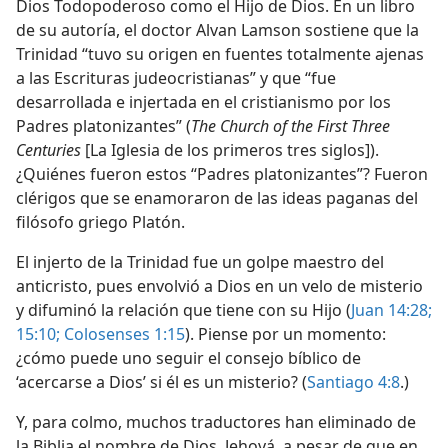
Dios Todopoderoso como el Hijo de Dios. En un libro
de su autoría, el doctor Alvan Lamson sostiene que la
Trinidad “tuvo su origen en fuentes totalmente ajenas
a las Escrituras judeocristianas” y que “fue
desarrollada e injertada en el cristianismo por los
Padres platonizantes” (
The Church of the First Three
Centuries
[La Iglesia de los primeros tres siglos]).
¿Quiénes fueron estos “Padres platonizantes”? Fueron
clérigos que se enamoraron de las ideas paganas del
filósofo griego Platón.
El injerto de la Trinidad fue un golpe maestro del
anticristo, pues envolvió a Dios en un velo de misterio
y difuminó la relación que tiene con su Hijo (
Juan 14:28;
15:10;
Colosenses 1:15
). Piense por un momento:
¿cómo puede uno seguir el consejo bíblico de
‘acercarse a Dios’ si él es un misterio? (
Santiago 4:8
.)
Y, para colmo, muchos traductores han eliminado de
la Biblia el nombre de Dios, Jehová, a pesar de que en