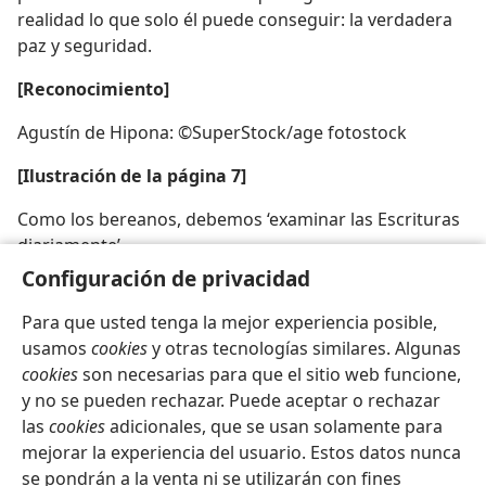
realidad lo que solo él puede conseguir: la verdadera
paz y seguridad.
[Reconocimiento]
Agustín de Hipona: ©SuperStock/age fotostock
[Ilustración de la página 7]
Como los bereanos, debemos ‘examinar las Escrituras
diariamente’
Configuración de privacidad
Para que usted tenga la mejor experiencia posible,
usamos
cookies
y otras tecnologías similares. Algunas
cookies
son necesarias para que el sitio web funcione,
Español
Compartir
Configuración
y no se pueden rechazar. Puede aceptar o rechazar
Copyright
© 2026 Watch Tower Bible and Tract Society of Pennsylvania
las
cookies
adicionales, que se usan solamente para
Condiciones de uso
Política de privacidad
Configuración de privacidad
Iniciar sesión
JW.ORG
mejorar la experiencia del usuario. Estos datos nunca
se pondrán a la venta ni se utilizarán con fines