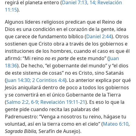
regirá el planeta entero (
Daniel 7:13, 14;
Revelación
11:15
).
Algunos líderes religiosos predican que el Reino de
Dios es una condición en el corazón de la gente, idea
que carece de fundamento bíblico (
Daniel 2:44
). Otros
sostienen que Cristo obra a través de los gobiernos e
instituciones de los hombres, cuando el caso es que él
afirmó: “Mi reino
no es parte
de este mundo” (
Juan
18:36
). De hecho, “el gobernante del mundo” y “el dios
de este sistema de cosas” no es Cristo, sino Satanás
(
Juan 14:30;
2 Corintios 4:4
). Lo anterior explica por qué
Jesús aniquilará dentro de poco a todos los gobiernos
y se convertirá en el único Gobernante de la Tierra
(
Salmo 2:2,
6-9;
Revelación 19:11-21
). Es eso lo que la
gente pide cuando recita las palabras del
Padrenuestro: “Venga a nosotros tu reino, hágase tu
voluntad, así en la tierra como en el cielo” (
Mateo 6:10
,
Sagrada Biblia,
Serafín de Ausejo).