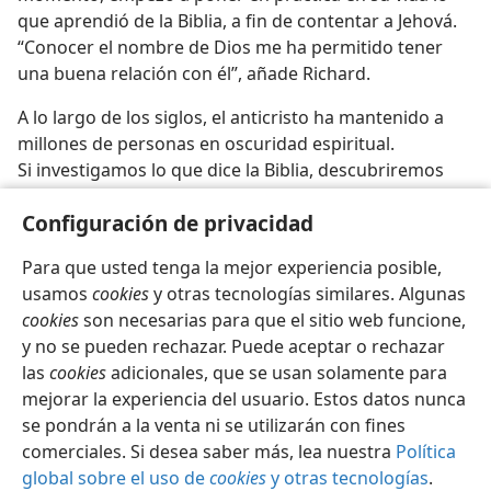
que aprendió de la Biblia, a fin de contentar a Jehová.
“Conocer el nombre de Dios me ha permitido tener
una buena relación con él”, añade Richard.
A lo largo de los siglos, el anticristo ha mantenido a
millones de personas en oscuridad espiritual.
Si investigamos lo que dice la Biblia, descubriremos
quién es el verdadero anticristo y nos libraremos de
Configuración de privacidad
sus mentiras (
Juan 17:17
).
Para que usted tenga la mejor experiencia posible,
usamos
cookies
y otras tecnologías similares. Algunas
cookies
son necesarias para que el sitio web funcione,
y no se pueden rechazar. Puede aceptar o rechazar
las
cookies
adicionales, que se usan solamente para
mejorar la experiencia del usuario. Estos datos nunca
se pondrán a la venta ni se utilizarán con fines
comerciales. Si desea saber más, lea nuestra
Política
global sobre el uso de
cookies
y otras tecnologías
.