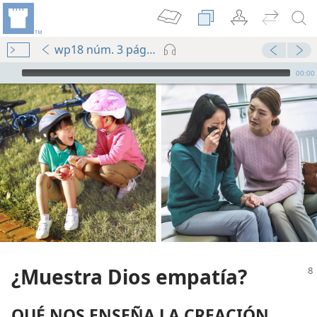
wp18 núm. 3 págs. 8-9
Audio Player
00:00
¿Muestra Dios empatía?
QUÉ NOS ENSEÑA LA CREACIÓN