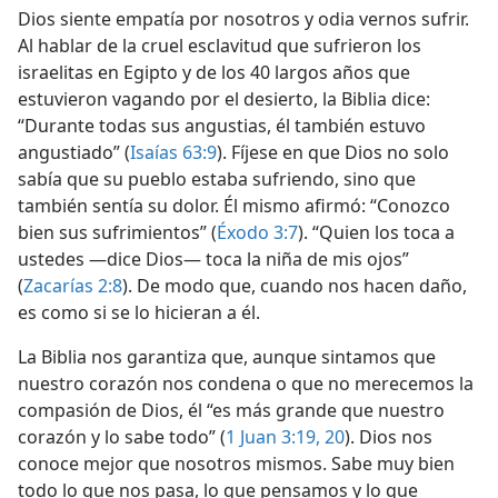
Dios siente empatía por nosotros y odia vernos sufrir.
Al hablar de la cruel esclavitud que sufrieron los
israelitas en Egipto y de los 40 largos años que
estuvieron vagando por el desierto, la Biblia dice:
“Durante todas sus angustias, él también estuvo
angustiado” (
Isaías 63:9
). Fíjese en que Dios no solo
sabía que su pueblo estaba sufriendo, sino que
también sentía su dolor. Él mismo afirmó: “Conozco
bien sus sufrimientos” (
Éxodo 3:7
). “Quien los toca a
ustedes —dice Dios— toca la niña de mis ojos”
(
Zacarías 2:8
). De modo que, cuando nos hacen daño,
es como si se lo hicieran a él.
La Biblia nos garantiza que, aunque sintamos que
nuestro corazón nos condena o que no merecemos la
compasión de Dios, él “es más grande que nuestro
corazón y lo sabe todo” (
1 Juan 3:19, 20
). Dios nos
conoce mejor que nosotros mismos. Sabe muy bien
todo lo que nos pasa, lo que pensamos y lo que