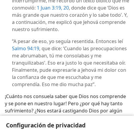
interrumpirme, me recordó un texto bíblico que me
conmovió:
1 Juan 3:19, 20
, donde dice que ‘Dios es
más grande que nuestro corazón y lo sabe todo’. Y,
a continuación, me explicó que Jehová comprende
nuestro sufrimiento.
”A pesar de eso, yo seguía resentida. Entonces leí
Salmo 94:19
, que dice: ‘Cuando las preocupaciones
me abrumaban, tú me consolabas y me
tranquilizabas’. Eso era justo lo que necesitaba oír.
Finalmente, pude expresarle a Jehová mi dolor con
la confianza de que me escuchaba y me
comprendía. Eso me dio mucha paz”.
¡Cuánto nos consuela saber que Dios nos comprende
y se pone en nuestro lugar! Pero ¿por qué hay tanto
sufrimiento? ¿Nos estará castigando Dios por algún
pecado? ¿Pondrá fin al sufrimiento algún día? Estas
Configuración de privacidad
preguntas se responderán en los siguientes artículos.