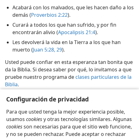
Acabará con los malvados, que les hacen daño a los
demás (
Proverbios 2:22
).
Curará a todos los que han sufrido, y por fin
encontrarán alivio (
Apocalipsis 21:4
).
Les devolverá la vida en la Tierra a los que han
muerto (
Juan 5:28, 29
).
Usted puede confiar en esta esperanza tan bonita que
da la Biblia. Si desea saber por qué, lo invitamos a que
pruebe nuestro programa de
clases particulares de la
Biblia
.
Configuración de privacidad
Jehová
es el nombre de Dios (
Salmo 83:18
).
a
Para que usted tenga la mejor experiencia posible,
usamos
cookies
y otras tecnologías similares. Algunas
cookies
son necesarias para que el sitio web funcione,
y no se pueden rechazar. Puede aceptar o rechazar
Español
Compartir
Configuración