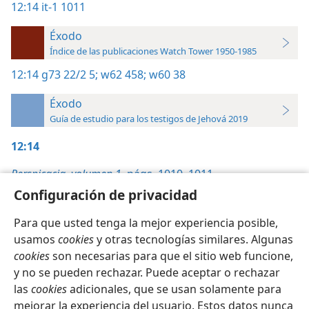
12:14
it-1 1011
Éxodo
Índice de las publicaciones Watch Tower 1950-1985
12:14
g73 22/2 5;
w62 458;
w60 38
Éxodo
Guía de estudio para los testigos de Jehová 2019
12:14
Perspicacia, volumen 1,
págs. 1010, 1011
Configuración de privacidad
Para que usted tenga la mejor experiencia posible,
usamos
cookies
y otras tecnologías similares. Algunas
cookies
son necesarias para que el sitio web funcione,
Español
Configuración
y no se pueden rechazar. Puede aceptar o rechazar
Copyright
© 2026 Watch Tower Bible and Tract Society of Pennsylvania
las
cookies
adicionales, que se usan solamente para
Condiciones de uso
Política de privacidad
Configuración de privacidad
Iniciar sesión
JW.ORG
mejorar la experiencia del usuario. Estos datos nunca