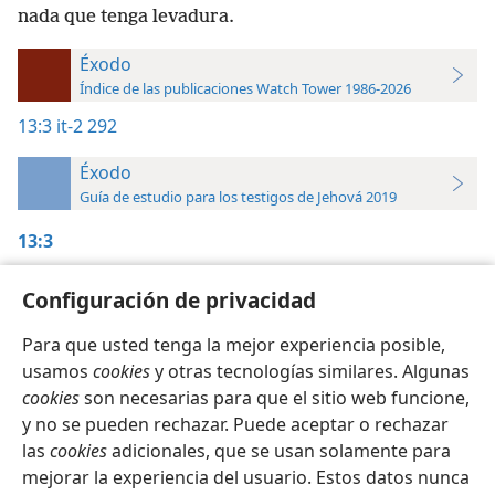
nada que tenga levadura.
Éxodo
Índice de las publicaciones Watch Tower 1986-2026
13:3
it-2 292
Éxodo
Guía de estudio para los testigos de Jehová 2019
13:3
Perspicacia, volumen 2,
pág. 292
Configuración de privacidad
Para que usted tenga la mejor experiencia posible,
usamos
cookies
y otras tecnologías similares. Algunas
cookies
son necesarias para que el sitio web funcione,
Español
Configuración
y no se pueden rechazar. Puede aceptar o rechazar
las
cookies
adicionales, que se usan solamente para
Copyright
© 2026 Watch Tower Bible and Tract Society of Pennsylvania
Condiciones de uso
Política de privacidad
mejorar la experiencia del usuario. Estos datos nunca
Configuración de privacidad
Iniciar sesión
JW.ORG