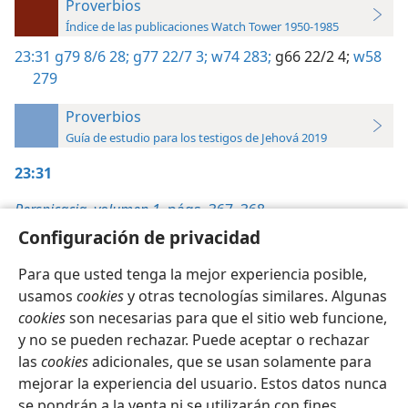
Proverbios
Índice de las publicaciones Watch Tower 1950-1985
23:31
g79 8/6 28;
g77 22/7 3;
w74 283;
g66 22/2 4;
w58
279
Proverbios
Guía de estudio para los testigos de Jehová 2019
23:31
Perspicacia, volumen 1,
págs. 367, 368
Configuración de privacidad
Para que usted tenga la mejor experiencia posible,
usamos
cookies
y otras tecnologías similares. Algunas
cookies
son necesarias para que el sitio web funcione,
Español
Configuración
y no se pueden rechazar. Puede aceptar o rechazar
Copyright
© 2026 Watch Tower Bible and Tract Society of Pennsylvania
las
cookies
adicionales, que se usan solamente para
Condiciones de uso
Política de privacidad
Configuración de privacidad
Iniciar sesión
JW.ORG
mejorar la experiencia del usuario. Estos datos nunca
se pondrán a la venta ni se utilizarán con fines