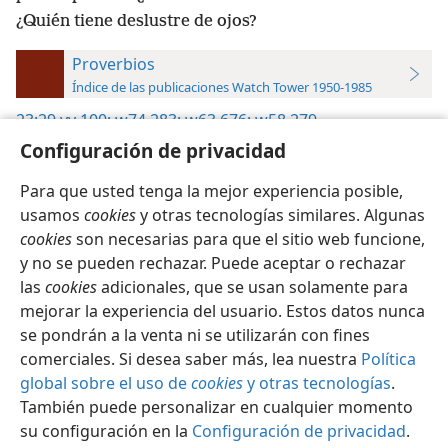
¿Quién tiene deslustre de ojos?
Proverbios
Índice de las publicaciones Watch Tower 1950-1985
23:29
yy 100;
w74 283;
w63 676;
w58 279
Configuración de privacidad
Para que usted tenga la mejor experiencia posible,
usamos
cookies
y otras tecnologías similares. Algunas
cookies
son necesarias para que el sitio web funcione,
Español
Configuración
y no se pueden rechazar. Puede aceptar o rechazar
Copyright
© 2026 Watch Tower Bible and Tract Society of Pennsylvania
las
cookies
adicionales, que se usan solamente para
Condiciones de uso
Política de privacidad
Configuración de privacidad
Iniciar sesión
JW.ORG
mejorar la experiencia del usuario. Estos datos nunca
se pondrán a la venta ni se utilizarán con fines
comerciales. Si desea saber más, lea nuestra
Política
global sobre el uso de
cookies
y otras tecnologías
.
También puede personalizar en cualquier momento
su configuración en la
Configuración de privacidad
.