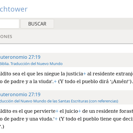
tchtower
IONES
uteronomio 27:19
Biblia. Traducción del Nuevo Mundo
ldito sea el que les niegue la justicia
+
al residente extranj
 de padre y a la viuda’.
+
(Y todo el pueblo dirá ‘¡Amén!’)
uteronomio 27:19
ducción del Nuevo Mundo de las Santas Escrituras (con referencias)
ldito es el que pervierte
+
el juicio
+
de un residente foras
o de padre y una viuda.’
+
(Y todo el pueblo tiene que deci
.)