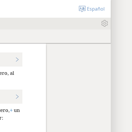
Español
ero, al
.
tero,
+
un
r: