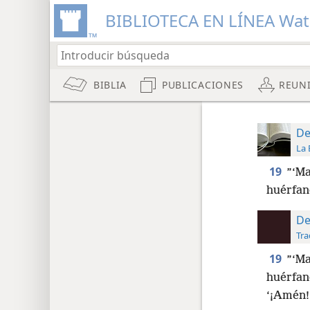
BIBLIOTECA EN LÍNEA Wa
BIBLIA
PUBLICACIONES
REUN
De
La 
19
”‘Ma
huérfano
De
Tra
19
”‘Ma
huérfan
‘¡Amén!’