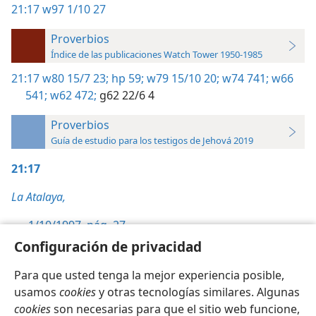
21:17
w97 1/10 27
Proverbios
Índice de las publicaciones Watch Tower 1950-1985
21:17
w80 15/7 23;
hp 59;
w79 15/10 20;
w74 741;
w66
541;
w62 472;
g62 22/6 4
Proverbios
Guía de estudio para los testigos de Jehová 2019
21:17
La Atalaya,
1/10/1997, pág. 27
Configuración de privacidad
Para que usted tenga la mejor experiencia posible,
usamos
cookies
y otras tecnologías similares. Algunas
cookies
son necesarias para que el sitio web funcione,
Español
Configuración