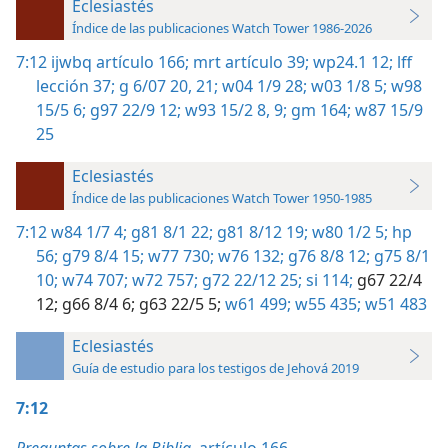
Eclesiastés
Índice de las publicaciones Watch Tower 1986-2026
7:12
ijwbq artículo 166;
mrt artículo 39;
wp24.1 12;
lff
lección 37;
g 6/07 20, 21;
w04 1/9 28;
w03 1/8 5;
w98
15/5 6;
g97 22/9 12;
w93 15/2 8, 9;
gm 164;
w87 15/9
25
Eclesiastés
Índice de las publicaciones Watch Tower 1950-1985
7:12
w84 1/7 4;
g81 8/1 22;
g81 8/12 19;
w80 1/2 5;
hp
56;
g79 8/4 15;
w77 730;
w76 132;
g76 8/8 12;
g75 8/1
10;
w74 707;
w72 757;
g72 22/12 25;
si 114;
g67 22/4
12;
g66 8/4 6;
g63 22/5 5;
w61 499;
w55 435;
w51 483
Eclesiastés
Guía de estudio para los testigos de Jehová 2019
7:12