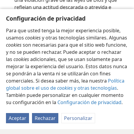
una violación grave de las leyes de Dios y que
reflejan una actitud descarada o atrevida e
insolente. Ver
glosario
.
Configuración de privacidad
Para que usted tenga la mejor experiencia posible,
usamos
cookies
y otras tecnologías similares. Algunas
cookies
son necesarias para que el sitio web funcione,
Español
Configuración
y no se pueden rechazar. Puede aceptar o rechazar
las
cookies
adicionales, que se usan solamente para
Copyright
© 2026 Watch Tower Bible and Tract Society of Pennsylvania
Condiciones de uso
Política de privacidad
mejorar la experiencia del usuario. Estos datos nunca
Configuración de privacidad
Iniciar sesión
JW.ORG
se pondrán a la venta ni se utilizarán con fines
comerciales. Si desea saber más, lea nuestra
Política
global sobre el uso de
cookies
y otras tecnologías
.
También puede personalizar en cualquier momento
su configuración en la
Configuración de privacidad
.
Aceptar
Rechazar
Personalizar