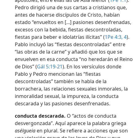
apóstoles, entre ellas las de Asia Menor (
1Pe 1:1
).
Pedro dirigió una de sus cartas a cristianos que,
antes de hacerse discípulos de Cristo, habían
estado “envueltos en [...] pasiones desenfrenadas,
excesos con la bebida, fiestas descontroladas,
fiestas para beber e idolatrías ilícitas” (
1Pe 4:3, 4
).
Pablo incluyó las “fiestas descontroladas” entre
“las obras de la carne” y añadió que los que se
envuelven en esa conducta “no heredarán el Reino
de Dios” (
Gál 5:19-21
). En los versículos donde
Pablo y Pedro mencionan las “fiestas
descontroladas” también se habla de la
borrachera, las relaciones sexuales inmorales, la
inmoralidad sexual, la impureza, la conducta
descarada y las pasiones desenfrenadas.
conducta descarada.
O “actos de conducta
desvergonzada”. Aquí aparece la palabra griega
asélgueia
en plural. Se refiere a acciones que son