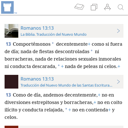
Romanos 13:13
La Biblia. Traducción del Nuevo Mundo
13
*
Comportémonos
decentemente
+
como si fuera
*
de día; nada de fiestas descontroladas
ni
borracheras, nada de relaciones sexuales inmorales
*
ni conducta descarada,
+
nada de peleas ni celos.
+
Romanos 13:13
Traducción del Nuevo Mundo de las Santas Escrituras (con refer
13
Como de día, andemos decentemente,
+
no en
diversiones estrepitosas y borracheras,
+
no en coito
*
ilícito y conducta relajada,
+
no en contienda
+
y
celos.