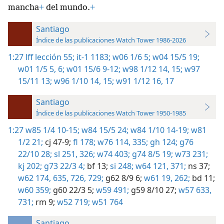
mancha
+
del mundo.
+
Santiago
Índice de las publicaciones Watch Tower 1986-2026
1:27
lff lección 55;
it-1 1183;
w06 1/6 5;
w04 15/5 19;
w01 1/5 5, 6;
w01 15/6 9-12;
w98 1/12 14, 15;
w97
15/11 13;
w96 1/10 14, 15;
w91 1/12 16, 17
Santiago
Índice de las publicaciones Watch Tower 1950-1985
1:27
w85 1/4 10-15;
w84 15/5 24;
w84 1/10 14-19;
w81
1/2 21;
cj 47-9;
fl 178;
w76 114,
335;
gh 124;
g76
22/10 28;
sl 251,
326;
w74 403;
g74 8/5 19;
w73 231;
kj 202;
g73 22/3 4;
bf 13;
si 248;
w64 121,
371;
ns 37;
w62 174,
635,
726,
729;
g62 8/9 6;
w61 19,
262;
bd 11;
w60 359;
g60 22/3 5;
w59 491;
g59 8/10 27;
w57 633,
731;
rm 9;
w52 719;
w51 764
Santiago