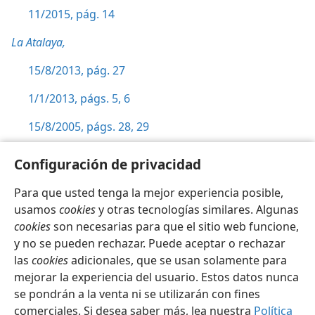
11/2015, pág. 14
La Atalaya,
15/8/2013, pág. 27
1/1/2013, págs. 5, 6
15/8/2005, págs. 28, 29
15/7/1986, pág. 13
Configuración de privacidad
Para que usted tenga la mejor experiencia posible,
usamos
cookies
y otras tecnologías similares. Algunas
cookies
son necesarias para que el sitio web funcione,
Español
Configuración
y no se pueden rechazar. Puede aceptar o rechazar
las
cookies
adicionales, que se usan solamente para
Copyright
© 2026 Watch Tower Bible and Tract Society of Pennsylvania
Condiciones de uso
Política de privacidad
mejorar la experiencia del usuario. Estos datos nunca
Configuración de privacidad
Iniciar sesión
JW.ORG
se pondrán a la venta ni se utilizarán con fines
comerciales. Si desea saber más, lea nuestra
Política