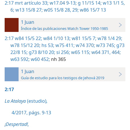
2:17
mrt artículo 33;
w17.04 9-13;
g 11/15 14;
w13 1/1 5,
6;
w13 15/8 27;
w05 15/8 28, 29;
w86 15/7 13
1 Juan
Índice de las publicaciones Watch Tower 1950-1985
2:17
w84 15/5 22;
w84 1/10 13;
w81 15/5 7;
w78 1/4 29;
w78 15/12 20;
hs 53;
w75 411;
w74 370;
w73 745;
g73
22/8 15;
g73 8/10 20;
si 256;
w65 115;
w64 371,
464;
w63 592;
w60 452;
nh 365
1 Juan
Guía de estudio para los testigos de Jehová 2019
2:17
La Atalaya
(estudio)
,
4/2017, págs. 9-13
¡Despertad!,