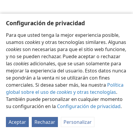
Configuración de privacidad
Para que usted tenga la mejor experiencia posible,
Español
Configuración
usamos
cookies
y otras tecnologías similares. Algunas
Copyright
© 2026 Watch Tower Bible and Tract Society of Pennsylvania
cookies
son necesarias para que el sitio web funcione,
Condiciones de uso
Política de privacidad
y no se pueden rechazar. Puede aceptar o rechazar
Configuración de privacidad
Iniciar sesión
JW.ORG
las
cookies
adicionales, que se usan solamente para
mejorar la experiencia del usuario. Estos datos nunca
se pondrán a la venta ni se utilizarán con fines
comerciales. Si desea saber más, lea nuestra
Política
global sobre el uso de
cookies
y otras tecnologías
.
También puede personalizar en cualquier momento
su configuración en la
Configuración de privacidad
.
Aceptar
Rechazar
Personalizar