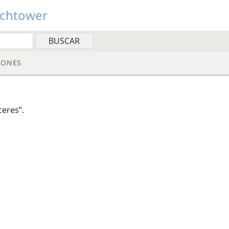
tchtower
IONES
ceres”.