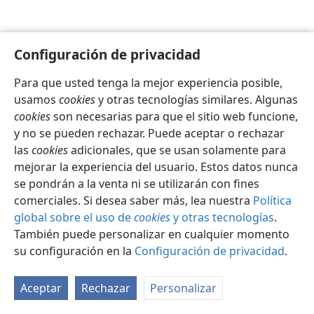
Configuración de privacidad
Para que usted tenga la mejor experiencia posible,
Español
Configuración
usamos
cookies
y otras tecnologías similares. Algunas
Copyright
© 2026 Watch Tower Bible and Tract Society of Pennsylvania
cookies
son necesarias para que el sitio web funcione,
Condiciones de uso
Política de privacidad
y no se pueden rechazar. Puede aceptar o rechazar
Configuración de privacidad
Iniciar sesión
JW.ORG
las
cookies
adicionales, que se usan solamente para
mejorar la experiencia del usuario. Estos datos nunca
se pondrán a la venta ni se utilizarán con fines
comerciales. Si desea saber más, lea nuestra
Política
global sobre el uso de
cookies
y otras tecnologías
.
También puede personalizar en cualquier momento
su configuración en la
Configuración de privacidad
.
Aceptar
Rechazar
Personalizar