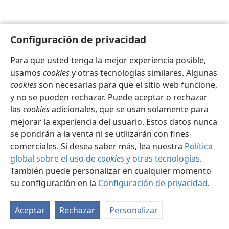
Configuración de privacidad
Para que usted tenga la mejor experiencia posible,
Español
Configuración
usamos
cookies
y otras tecnologías similares. Algunas
Copyright
© 2026 Watch Tower Bible and Tract Society of Pennsylvania
cookies
son necesarias para que el sitio web funcione,
Condiciones de uso
Política de privacidad
y no se pueden rechazar. Puede aceptar o rechazar
Configuración de privacidad
Iniciar sesión
JW.ORG
las
cookies
adicionales, que se usan solamente para
mejorar la experiencia del usuario. Estos datos nunca
se pondrán a la venta ni se utilizarán con fines
comerciales. Si desea saber más, lea nuestra
Política
global sobre el uso de
cookies
y otras tecnologías
.
También puede personalizar en cualquier momento
su configuración en la
Configuración de privacidad
.
Aceptar
Rechazar
Personalizar