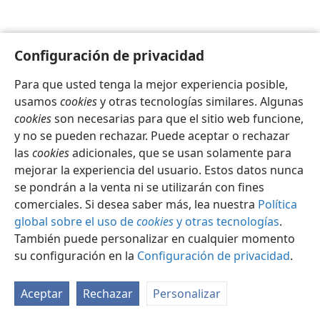
Configuración de privacidad
Para que usted tenga la mejor experiencia posible,
Español
Configuración
usamos
cookies
y otras tecnologías similares. Algunas
Copyright
© 2026 Watch Tower Bible and Tract Society of Pennsylvania
cookies
son necesarias para que el sitio web funcione,
Condiciones de uso
Política de privacidad
y no se pueden rechazar. Puede aceptar o rechazar
Configuración de privacidad
Iniciar sesión
JW.ORG
las
cookies
adicionales, que se usan solamente para
mejorar la experiencia del usuario. Estos datos nunca
se pondrán a la venta ni se utilizarán con fines
comerciales. Si desea saber más, lea nuestra
Política
global sobre el uso de
cookies
y otras tecnologías
.
También puede personalizar en cualquier momento
su configuración en la
Configuración de privacidad
.
Aceptar
Rechazar
Personalizar