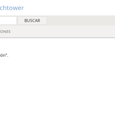
tchtower
IONES
ión”.