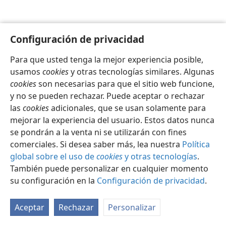
Configuración de privacidad
Para que usted tenga la mejor experiencia posible,
Español
Configuración
usamos
cookies
y otras tecnologías similares. Algunas
Copyright
© 2026 Watch Tower Bible and Tract Society of Pennsylvania
cookies
son necesarias para que el sitio web funcione,
Condiciones de uso
Política de privacidad
y no se pueden rechazar. Puede aceptar o rechazar
Configuración de privacidad
Iniciar sesión
JW.ORG
las
cookies
adicionales, que se usan solamente para
mejorar la experiencia del usuario. Estos datos nunca
se pondrán a la venta ni se utilizarán con fines
comerciales. Si desea saber más, lea nuestra
Política
global sobre el uso de
cookies
y otras tecnologías
.
También puede personalizar en cualquier momento
su configuración en la
Configuración de privacidad
.
Aceptar
Rechazar
Personalizar