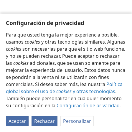
Configuración de privacidad
Para que usted tenga la mejor experiencia posible,
Español
Configuración
usamos
cookies
y otras tecnologías similares. Algunas
Copyright
© 2026 Watch Tower Bible and Tract Society of Pennsylvania
cookies
son necesarias para que el sitio web funcione,
Condiciones de uso
Política de privacidad
y no se pueden rechazar. Puede aceptar o rechazar
Configuración de privacidad
Iniciar sesión
JW.ORG
las
cookies
adicionales, que se usan solamente para
mejorar la experiencia del usuario. Estos datos nunca
se pondrán a la venta ni se utilizarán con fines
comerciales. Si desea saber más, lea nuestra
Política
global sobre el uso de
cookies
y otras tecnologías
.
También puede personalizar en cualquier momento
su configuración en la
Configuración de privacidad
.
Aceptar
Rechazar
Personalizar