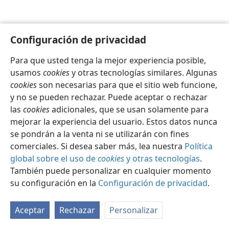
Configuración de privacidad
Para que usted tenga la mejor experiencia posible,
Español
Configuración
usamos
cookies
y otras tecnologías similares. Algunas
Copyright
© 2026 Watch Tower Bible and Tract Society of Pennsylvania
cookies
son necesarias para que el sitio web funcione,
Condiciones de uso
Política de privacidad
y no se pueden rechazar. Puede aceptar o rechazar
Configuración de privacidad
Iniciar sesión
JW.ORG
las
cookies
adicionales, que se usan solamente para
mejorar la experiencia del usuario. Estos datos nunca
se pondrán a la venta ni se utilizarán con fines
comerciales. Si desea saber más, lea nuestra
Política
global sobre el uso de
cookies
y otras tecnologías
.
También puede personalizar en cualquier momento
su configuración en la
Configuración de privacidad
.
Aceptar
Rechazar
Personalizar