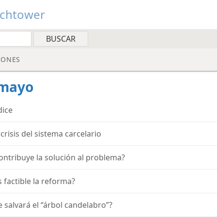
tchtower
IONES
 mayo
dice
 crisis del sistema carcelario
ontribuye la solución al problema?
s factible la reforma?
e salvará el “árbol candelabro”?