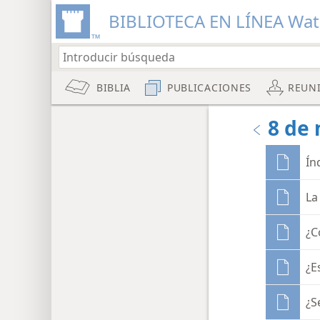
BIBLIOTECA EN LÍNEA Wa
BIBLIA
PUBLICACIONES
REUN
8 de
Ín
La
¿C
¿E
¿S