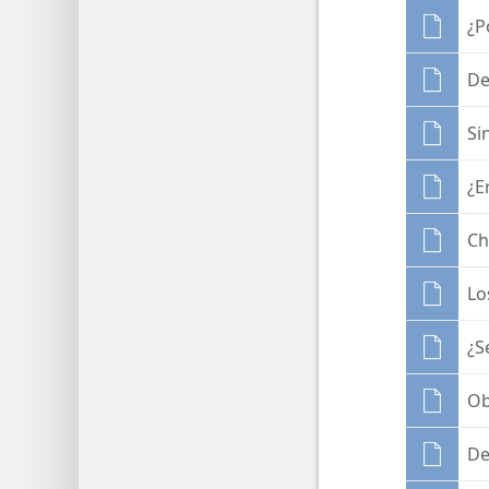
¿P
De
Si
¿E
Ch
Lo
¿S
Ob
De