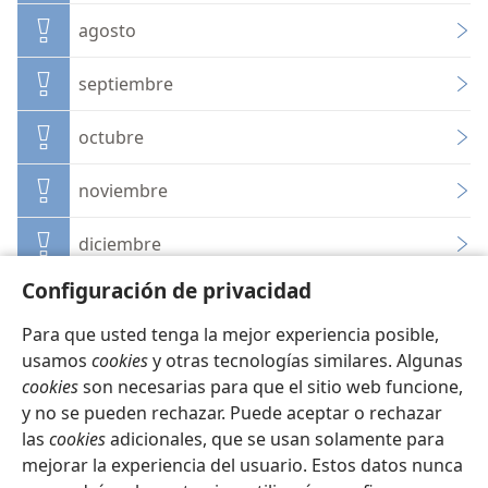
agosto
septiembre
octubre
noviembre
diciembre
Configuración de privacidad
Para que usted tenga la mejor experiencia posible,
usamos
cookies
y otras tecnologías similares. Algunas
cookies
son necesarias para que el sitio web funcione,
Español
Configuración
y no se pueden rechazar. Puede aceptar o rechazar
Copyright
© 2026 Watch Tower Bible and Tract Society of Pennsylvania
las
cookies
adicionales, que se usan solamente para
Condiciones de uso
Política de privacidad
Configuración de privacidad
Iniciar sesión
JW.ORG
mejorar la experiencia del usuario. Estos datos nunca