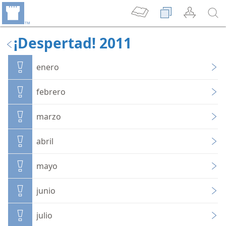
¡Despertad! 2011
enero
febrero
marzo
abril
mayo
junio
julio