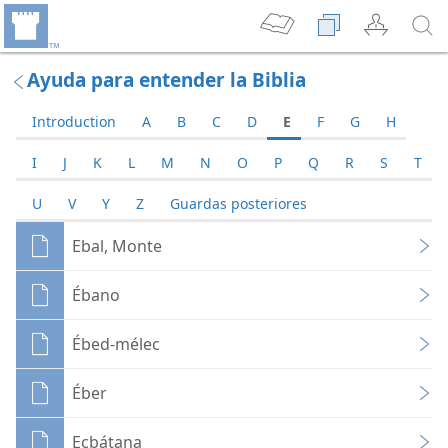
Ayuda para entender la Biblia
Introduction
A
B
C
D
E
F
G
H
I
J
K
L
M
N
O
P
Q
R
S
T
U
V
Y
Z
Guardas posteriores
Ebal, Monte
Ébano
Ébed-mélec
Éber
Ecbátana