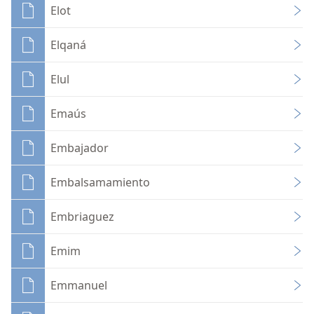
Elot
Elqaná
Elul
Emaús
Embajador
Embalsamamiento
Embriaguez
Emim
Emmanuel