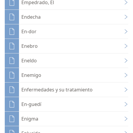
Empedrado, El
Endecha
En-dor
Enebro
Eneldo
Enemigo
Enfermedades y su tratamiento
En-guedí
Enigma