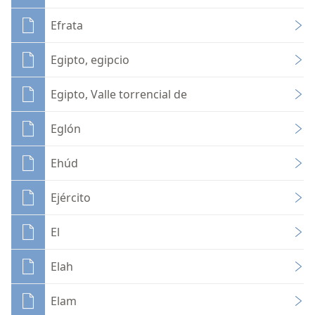
Efrata
Egipto, egipcio
Egipto, Valle torrencial de
Eglón
Ehúd
Ejército
El
Elah
Elam