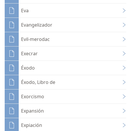
Eva
Evangelizador
Evil-merodac
Execrar
Éxodo
Éxodo, Libro de
Exorcismo
Expansión
Expiación