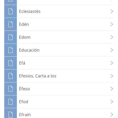
Eclesiastés
Edén
Edom
Educación
Efá
Efesios, Carta a los
Éfeso
Efod
Efraín