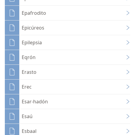
Epafrodito
Epicúreos
Epilepsia
Eqrón
Erasto
Erec
Esar-hadón
Esaú
Esbaal