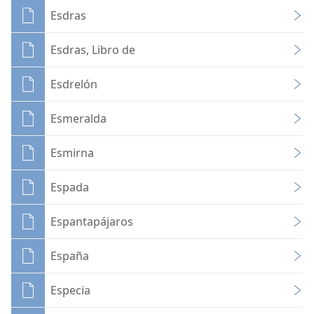
Esdras
Esdras, Libro de
Esdrelón
Esmeralda
Esmirna
Espada
Espantapájaros
España
Especia