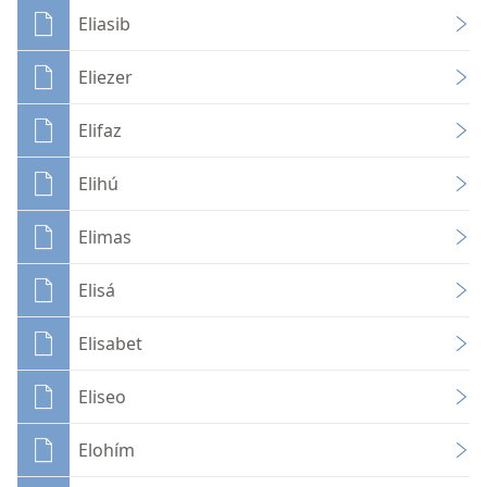
Eliasib
Eliezer
Elifaz
Elihú
Elimas
Elisá
Elisabet
Eliseo
Elohím