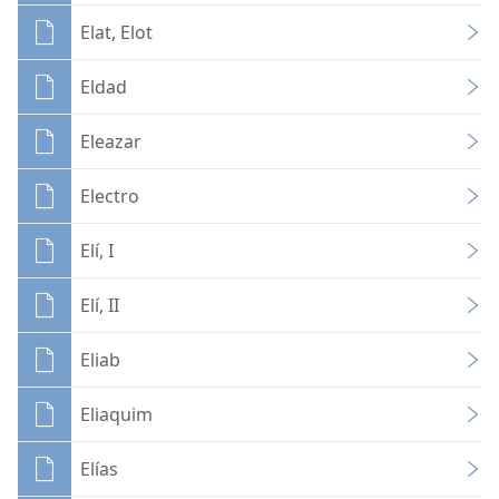
Elat, Elot
Eldad
Eleazar
Electro
Elí, I
Elí, II
Eliab
Eliaquim
Elías