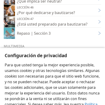
¿Qué implica ser neutral?
LECCIÓN 46
¿Por qué dedicarse y bautizarse?
LECCIÓN 47
¿Está usted preparado para bautizarse?
Repaso | Sección 3
MULTIMEDIA
Configuración de privacidad
Multimedia de la sección 3
Para que usted tenga la mejor experiencia posible,
usamos
cookies
y otras tecnologías similares. Algunas
cookies
son necesarias para que el sitio web funcione,
y no se pueden rechazar. Puede aceptar o rechazar
las
cookies
adicionales, que se usan solamente para
Español
Compartir
Configuración
mejorar la experiencia del usuario. Estos datos nunca
Copyright
© 2026 Watch Tower Bible and Tract Society of Pennsylvania
Condiciones de uso
Política de privacidad
se pondrán a la venta ni se utilizarán con fines
Configuración de privacidad
Iniciar sesión
JW.ORG
comerciales. Si desea saber más, lea nuestra
Política