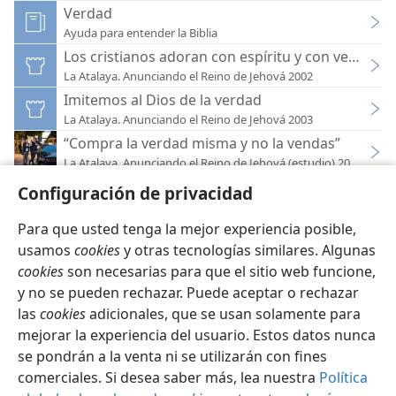
Verdad
Ayuda para entender la Biblia
Los cristianos adoran con espíritu y con verdad
La Atalaya. Anunciando el Reino de Jehová 2002
Imitemos al Dios de la verdad
La Atalaya. Anunciando el Reino de Jehová 2003
“Compra la verdad misma y no la vendas”
La Atalaya. Anunciando el Reino de Jehová (estudio) 2018
Configuración de privacidad
Para que usted tenga la mejor experiencia posible,
usamos
cookies
y otras tecnologías similares. Algunas
cookies
son necesarias para que el sitio web funcione,
Español
Configuración
y no se pueden rechazar. Puede aceptar o rechazar
Copyright
© 2026 Watch Tower Bible and Tract Society of Pennsylvania
las
cookies
adicionales, que se usan solamente para
Condiciones de uso
Política de privacidad
Configuración de privacidad
Iniciar sesión
JW.ORG
mejorar la experiencia del usuario. Estos datos nunca
se pondrán a la venta ni se utilizarán con fines
comerciales. Si desea saber más, lea nuestra
Política