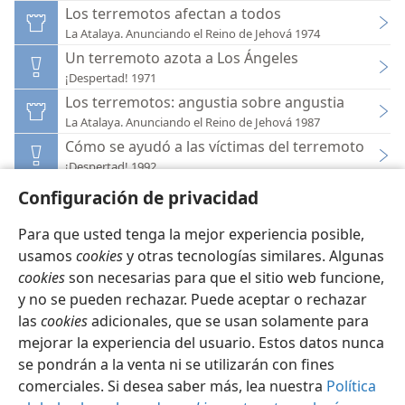
Los terremotos afectan a todos
La Atalaya. Anunciando el Reino de Jehová 1974
Un terremoto azota a Los Ángeles
¡Despertad! 1971
Los terremotos: angustia sobre angustia
La Atalaya. Anunciando el Reino de Jehová 1987
Cómo se ayudó a las víctimas del terremoto
¡Despertad! 1992
Configuración de privacidad
Para que usted tenga la mejor experiencia posible,
usamos
cookies
y otras tecnologías similares. Algunas
cookies
son necesarias para que el sitio web funcione,
Español
Configuración
y no se pueden rechazar. Puede aceptar o rechazar
Copyright
© 2026 Watch Tower Bible and Tract Society of Pennsylvania
las
cookies
adicionales, que se usan solamente para
Condiciones de uso
Política de privacidad
Configuración de privacidad
Iniciar sesión
JW.ORG
mejorar la experiencia del usuario. Estos datos nunca
se pondrán a la venta ni se utilizarán con fines
comerciales. Si desea saber más, lea nuestra
Política