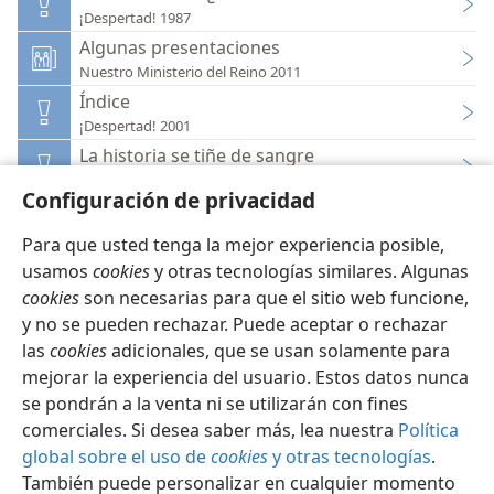
¡Despertad! 1987
Algunas presentaciones
Nuestro Ministerio del Reino 2011
Índice
¡Despertad! 2001
La historia se tiñe de sangre
¡Despertad! 2006
Configuración de privacidad
Para que usted tenga la mejor experiencia posible,
usamos
cookies
y otras tecnologías similares. Algunas
cookies
son necesarias para que el sitio web funcione,
Español
Configuración
y no se pueden rechazar. Puede aceptar o rechazar
Copyright
© 2026 Watch Tower Bible and Tract Society of Pennsylvania
las
cookies
adicionales, que se usan solamente para
Condiciones de uso
Política de privacidad
mejorar la experiencia del usuario. Estos datos nunca
Configuración de privacidad
Iniciar sesión
JW.ORG
se pondrán a la venta ni se utilizarán con fines
comerciales. Si desea saber más, lea nuestra
Política
global sobre el uso de
cookies
y otras tecnologías
.
También puede personalizar en cualquier momento