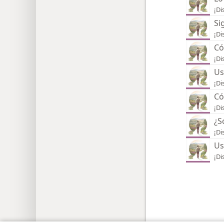
¡Di
Si
¡Di
Có
¡Di
Us
¡Di
Có
¡Di
¿S
¡Di
Us
¡Di