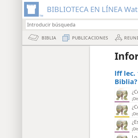
BIBLIOTECA EN LÍNEA Wa
BIBLIA
PUBLICACIONES
REUN
Info
lff lec
Biblia?
¿C
¡Di
¿C
¡Di
¿E
¡Di
Lo