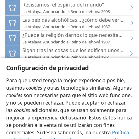
Resistamos “el espíritu del mundo”
La Atalaya. Anunciando el Reino de Jehová 2008
Las bebidas alcohólicas... ¿cómo debe verlas el cr
La Atalaya. Anunciando el Reino de Jehová 1987
¿Puede la religión darnos lo que necesitamos?
La Atalaya. Anunciando el Reino de Jehová 1987
Sigan tras las cosas que los edifican unos a otros
La Atalaya. Anunciando el Reino de Jehová 1961
Configuración de privacidad
Para que usted tenga la mejor experiencia posible,
usamos
cookies
y otras tecnologías similares. Algunas
cookies
son necesarias para que el sitio web funcione,
Español
Configuración
y no se pueden rechazar. Puede aceptar o rechazar
Copyright
© 2026 Watch Tower Bible and Tract Society of Pennsylvania
las
cookies
adicionales, que se usan solamente para
Condiciones de uso
Política de privacidad
Configuración de privacidad
Iniciar sesión
JW.ORG
mejorar la experiencia del usuario. Estos datos nunca
se pondrán a la venta ni se utilizarán con fines
comerciales. Si desea saber más, lea nuestra
Política