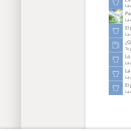
La 
Pa
La 
El
La 
¿Q
Tu 
Lo
La 
La
La 
El
La 