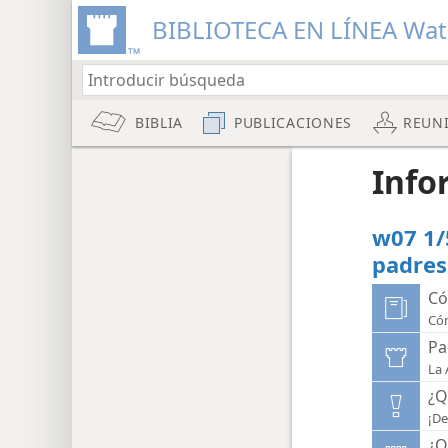
BIBLIOTECA EN LÍNEA Wa
BIBLIA
PUBLICACIONES
REUN
Info
w07 1/
padres
Có
Cóm
Pa
La 
¿Q
¡De
¿Q